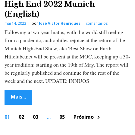
High End 2022 Munich
(English)
mai 14, 2022
por
José Victor Henriques
comentários
Following a two-year hiatus, with the world still reeling
from a pandemic, audiophiles rejoice at the return of the
Munich High-End Show, aka 'Best Show on Earth'.
Hificlube.net will be present at the MOC, keeping up a 30-
year tradition: starting on the 19th of May. The report will
be regularly published and continue for the rest of the
week and the next. UPDATE: INNUOS
Mais...
P
01
02
03
...
05
Próximo
chevron_right
o
s
t
s
n