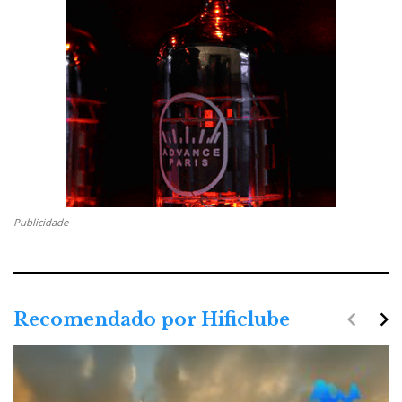
Publicidade
navigate_before
navigate_next
Recomendado por Hificlube