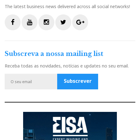
The latest business news delivered across all social networks!
F
Y
I
T
G
a
o
n
w
o
c
u
s
i
o
Subscreva a nossa mailing list
e
t
t
t
g
b
u
a
t
l
Receba todas as novidades, notícias e updates no seu email.
o
b
g
e
e
o
e
r
r
P
Subscrever
k
a
l
m
u
s