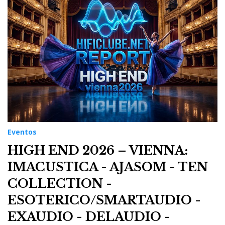
t
o
s
Eventos
HIGH END 2026 – VIENNA:
IMACUSTICA - AJASOM - TEN
COLLECTION -
ESOTERICO/SMARTAUDIO -
EXAUDIO - DELAUDIO -