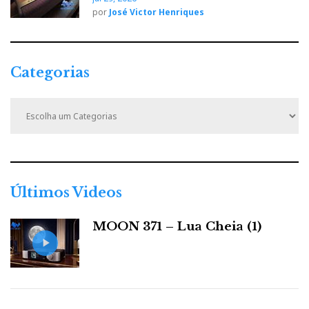
por
José Victor Henriques
Categorias
C
a
t
e
g
o
r
Últimos Videos
i
a
MOON 371 – Lua Cheia (1)
s