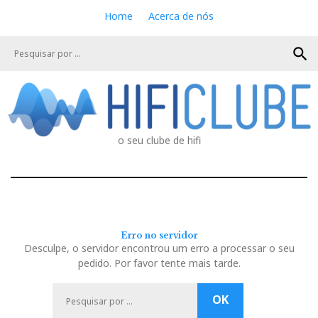
S
Home
Acerca de nós
k
i
search
p
t
o
c
o
n
o seu clube de hifi
t
e
n
t
Erro no servidor
Desculpe, o servidor encontrou um erro a processar o seu
pedido. Por favor tente mais tarde.
P
OK
e