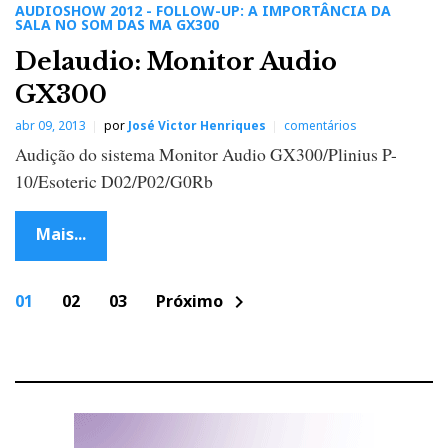
AUDIOSHOW 2012 - FOLLOW-UP: A IMPORTÂNCIA DA
SALA NO SOM DAS MA GX300
Delaudio: Monitor Audio
GX300
abr 09, 2013
por
José Victor Henriques
comentários
Audição do sistema Monitor Audio GX300/Plinius P-
10/Esoteric D02/P02/G0Rb
Mais...
P
01
02
03
Próximo
chevron_right
o
s
t
s
n
a
v
i
g
a
t
i