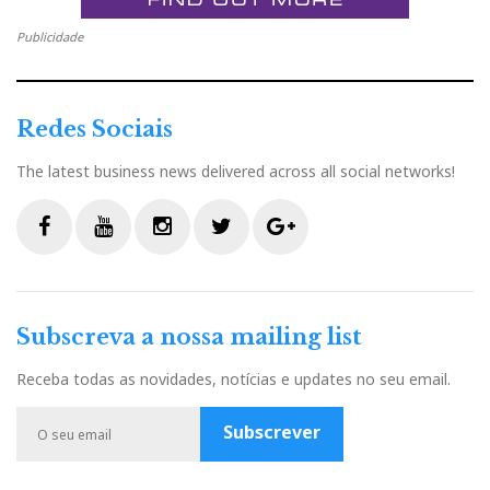
Publicidade
Redes Sociais
The latest business news delivered across all social networks!
F
Y
I
T
G
a
o
n
w
o
c
u
s
i
o
Subscreva a nossa mailing list
e
t
t
t
g
b
u
a
t
l
Receba todas as novidades, notícias e updates no seu email.
o
b
g
e
e
o
e
r
r
P
Subscrever
k
a
l
m
u