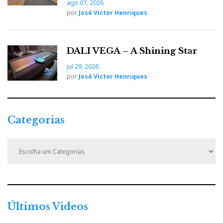
ago 07, 2026
por
José Victor Henriques
DALI VEGA – A Shining Star
jul 29, 2026
por
José Victor Henriques
Categorias
C
a
t
e
g
o
r
Últimos Videos
i
a