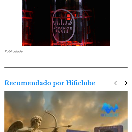
Publicidade
navigate_before
navigate_next
Recomendado por Hificlube