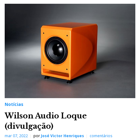
Notícias
Wilson Audio Loque
(divulgação)
mar 07, 2022
por
José Victor Henriques
comentários