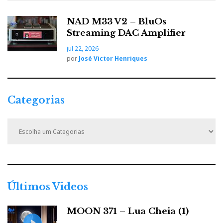
NAD M33 V2 – BluOs
Streaming DAC Amplifier
jul 22, 2026
por
José Victor Henriques
Categorias
C
a
t
e
g
o
r
Últimos Videos
i
a
MOON 371 – Lua Cheia (1)
s