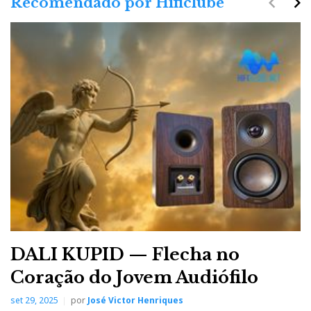
navigate_before
navigate_next
Recomendado por Hificlube
DALI KUPID — Flecha no
Coração do Jovem Audiófilo
set 29, 2025
por
José Victor Henriques