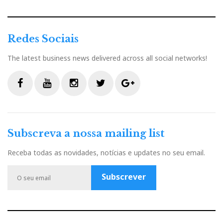
Redes Sociais
The latest business news delivered across all social networks!
F
Y
I
T
G
a
o
n
w
o
c
u
s
i
o
Subscreva a nossa mailing list
e
t
t
t
g
b
u
a
t
l
Receba todas as novidades, notícias e updates no seu email.
o
b
g
e
e
o
e
r
r
P
Subscrever
k
a
l
m
u
s