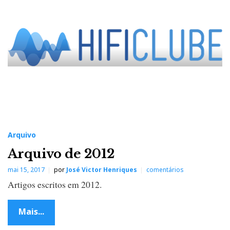
i
v
o
Arquivo
Arquivo de 2012
mai 15, 2017
por
José Victor Henriques
comentários
Artigos escritos em 2012.
Mais...