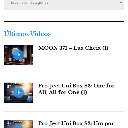
a
t
e
g
o
r
Últimos Videos
i
a
MOON 371 – Lua Cheia (1)
s
Pro-Ject Uni Box S3: One for
All, All for One (1)
Pro-Ject Uni Box S3: Um por