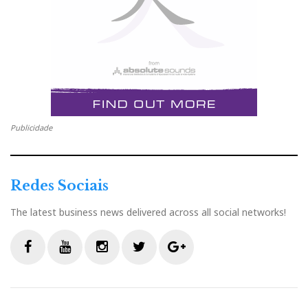
Publicidade
Redes Sociais
The latest business news delivered across all social networks!
F
Y
I
T
G
a
o
n
w
o
c
u
s
i
o