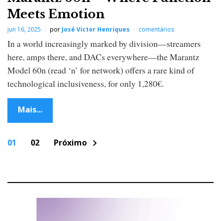
Meets Emotion
jun 16, 2025
por
José Victor Henriques
comentários
In a world increasingly marked by division—streamers
here, amps there, and DACs everywhere—the Marantz
Model 60n (read ‘n’ for network) offers a rare kind of
technological inclusiveness, for only 1,280€.
Mais...
P
01
02
Próximo
chevron_right
o
s
t
s
n
a
v
i
g
a
t
i
o