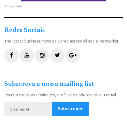
Publicidade
Redes Sociais
The latest business news delivered across all social networks!
F
Y
I
T
G
a
o
n
w
o
c
u
s
i
o
Subscreva a nossa mailing list
e
t
t
t
g
b
u
a
t
l
Receba todas as novidades, notícias e updates no seu email.
o
b
g
e
e
o
e
r
r
P
Subscrever
k
a
l
m
u
s