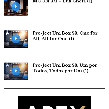
MOON 371 – Lua Cheia (1)
s
Pro-Ject Uni Box S3: One for
All, All for One (1)
Pro-Ject Uni Box S3: Um por
Todos, Todos por Um (1)