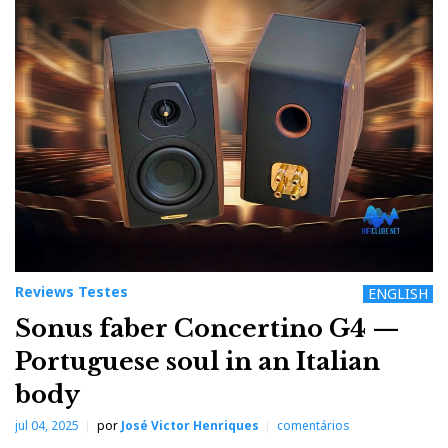
Reviews Testes
ENGLISH
Sonus faber Concertino G4 —
Portuguese soul in an Italian
body
jul 04, 2025
por
José Victor Henriques
comentários