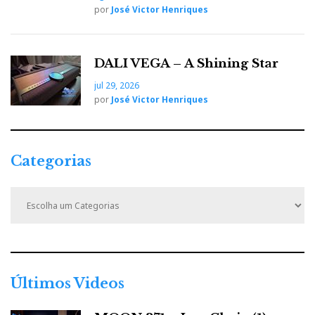
por
José Victor Henriques
DALI VEGA – A Shining Star
jul 29, 2026
por
José Victor Henriques
Categorias
C
a
t
e
g
o
r
Últimos Videos
i
a