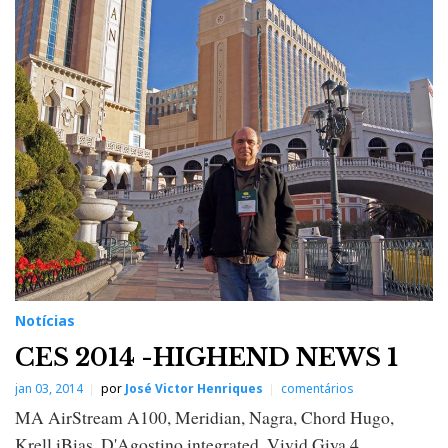
Notícias
CES 2014 -HIGHEND NEWS 1
jan 03, 2014
por
José Victor Henriques
comentários
MA AirStream A100, Meridian, Nagra, Chord Hugo,
Krell iBias, D'Agostino integrated, Vivid Giya 4,