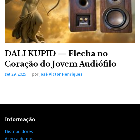
base da inefável expressão “sentido rítmico”.
Ou, como escreveu JZ, e eu transcrevo com a devida
vénia: “No extremo inferior do espectro, os Yba
Design conjugam rapidez e articulação e um sentido
DALI KUPID — Flecha no
rítmico notável” - eu não diria melhor…
Coração do Jovem Audiófilo
set 29, 2025
por
José Victor Henriques
Contudo, se para si, caro leitor, rock é sinónimo de
prego-a-fundo, opte por colunas de sensibilidade
razoável. Aliás, já era assim com o Passion Intégré. E
cito de novo JZ: “Yba escolheu o caminho da
informação e do requinte em detrimento da força”.
Informação
Distribuidores
Acerca de nós