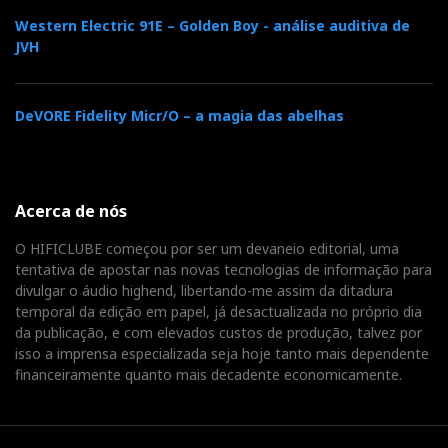
Western Electric 91E – Golden Boy - análise auditiva de
JVH
Daqui envio os parabéns à AudioElite por mais esta
oferta de qualidade a preço moderado: os Yba Design
DeVORE Fidelity Micr/O – a magia das abelhas
têm verdadeira classe europeia - a transparência da
gama-média é como o algodão, não engana - a um
preço da China…eh…comunista.
Acerca de nós
O HIFICLUBE começou por ser um devaneio editorial, uma
E um abraço audiófilo para o João Zeferino por me ter
tentativa de apostar nas novas tecnologias de informação para
deixado a papinha toda feita…
divulgar o áudio highend, libertando-me assim da ditadura
temporal da edição em papel, já desactualizada no próprio dia
da publicação, e com elevados custos de produção, talvez por
isso a imprensa especializada seja hoje tanto mais dependente
Yba Design YC201: € 1 .150
financeiramente quanto mais decadente economicamente.