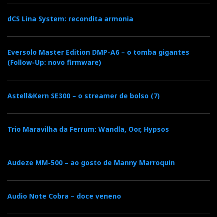
composto pelos três itens obrigatórios: apresentação,
descrição e audição, e acabe sempre enredado nas
dCS Lina System: recondita armonia
minhas próprias contradições literárias.
Eversolo Master Edition DMP-A6 – o tomba gigantes
(Follow-Up: novo firmware)
Numa das Rückert Lieder, referidas por JZ no teste
auditivo, intitulada '
Blicke mir nicht in die Lieder'
, que
Astell&Kern SE300 – o streamer de bolso (7)
numa tradução livre significa algo como: “Não
queiras ver-me nas canções que eu escrevo”, Mahler
avisa o ouvinte que não deve ser demasiado curioso
Trio Maravilha da Ferrum: Wandla, Oor, Hypsos
sobre o processo de criação do poeta: o que conta é o
resultado final, e não como foi conseguido….
Audeze MM-500 – ao gosto de Manny Marroquin
Audio Note Cobra – doce veneno
Os Yba Design são a versão feminina dos Passion:
on écoute aussi avec les yeux…