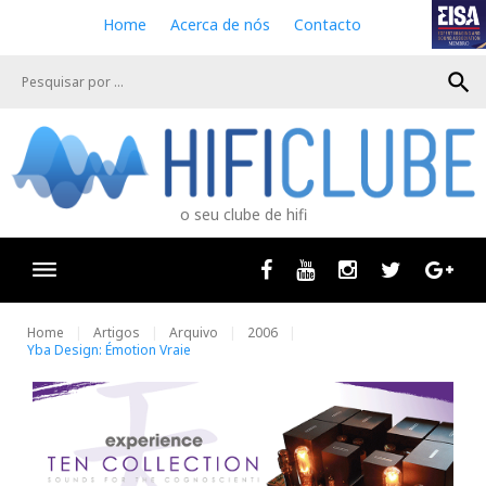
S
Home
Acerca de nós
Contacto
k
i
search
p
t
o
c
o
n
o seu clube de hifi
t
e
n
Facebook
Youtube
Instagram
Twitter
Goog
t
Home
Artigos
Arquivo
2006
Yba Design: Émotion Vraie