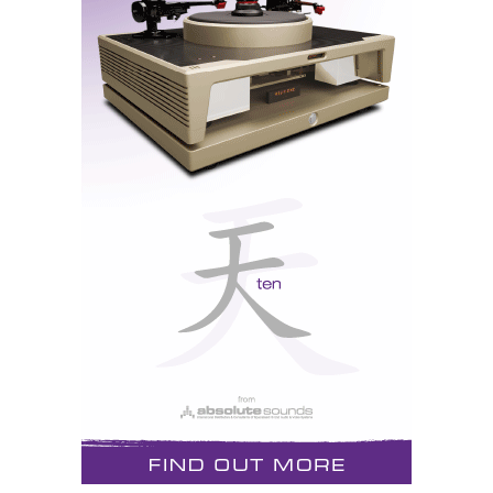
“Não é plágio, é inspiração. E também admiração,
porque aprendi muito consigo. Li tantas vezes tudo o
que escreveu que talvez tenha assimilado o seu estilo
no meu subconsciente…».
Ora, perante tamanha franqueza e honestidade, fiquei
também eu logo ali seu admirador. Mais ainda quando
ele “assimilou” de tal forma o “meu” estilo que eu não
teria dúvidas em subscrever - no essencial - o que
escreveu sobre os Yba Design. O que me deixa numa
situação embaraçosa: quem pode agora vir a ser
acusado de plágio sou eu…
Mas só no essencial, porque eu nem sempre concordo