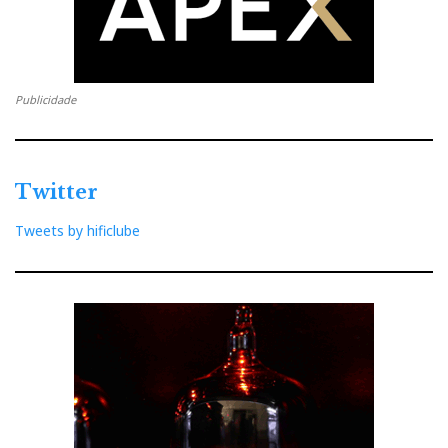
O YA201 é, pois, fundamentalmente, neutro - e, neste
aspecto particular, afasta-se também da cativante
eufonia quasi-valvular dos Passion - daí talvez as
referências recorrentes de JZ à “limpeza” geral do
Publicidade
som.
Yba YC201, o elo mais fraco
Twitter
Contudo, o som-do-conjunto é determinado pelo elo
Tweets by hificlube
mais fraco: o YC201. Trata-se de um leitor-CD
competente, que utiliza a mais recente tecnologia de
conversão (192kHz/24-bit c/
upsampling
), com uma
surpreendente capacidade para recuperar informação
do disco, sobretudo na gama média, de que resulta um
discurso de rara inteligibilidade e transparência, cuja
claridade é porventura responsável pelo “carácter
leve” a que também se refere JZ.