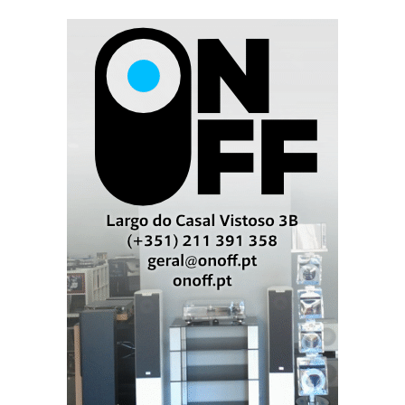
fornecidos pelo A1XV-A, que a Videoacústica teve,
em vão, a amabilidade de me emprestar para
satisfazer a minha curiosidade, pois de pouco nos
serve actualmente, enquanto não começarem a chegar
ao mercado os plasmas HD-1080p mostrados na CES
2006, e que custam uma pipa de massa”.
Afinal, sempre há uma diferença de “estilo” entre nós.
Se bem que eu não teria feito melhor descrição dos:
YBA Design YA201/YC201
As linhas direitas e limpas, de arestas vincadas das
caixas negras que assentam sobre tripés de alumínio