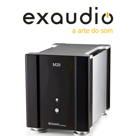
outros sons e outras vozes, e não apenas anjos e
eunucos.