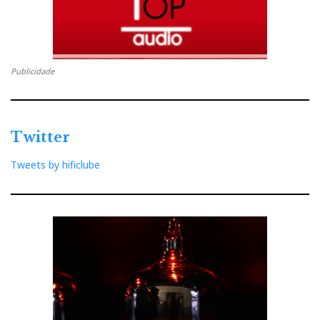
participação musculada de altifalantes dinâmicos
afinados a gosto pelo dono em função da sala. Diga-
se, em abono da verdade, que a coloração é mínima
nos actuais painéis Xstat, e só se detecta depois de
Publicidade
termos habituado o ouvido à exótica neutralidade das
Quad.
Twitter
Admito, contudo, que a tão propalada neutralidade das
Tweets by hificlube
Quad 63, associada ao equilíbrio tonal em tons pastel,
com evidente limitação da paleta de cor nos extremos
de frequência, e à letargia macrodinâmica (a
microdinâmica é superlativa) as tornava algo
sensaboronas para o meu gosto, isto para não dizer
que eram mesmo chatas e enfadonhas, por
comparação com a luminosa alacridade das Martin
Logan.