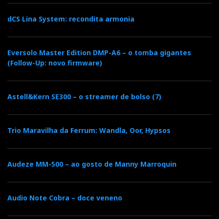
dCS Lina System: recondita armonia
Eversolo Master Edition DMP-A6 – o tomba gigantes
(Follow-Up: novo firmware)
As Quad 2905 vêm acondicionadas em enormes
caixas de papelão (mereciam uma caixa de madeira) e
Astell&Kern SE300 – o streamer de bolso (7)
desembalá-las exige um tecto alto e, pelo menos, duas
pessoas: sempre são 41 quilos cada! A grande
vantagem das 2905 em relação às irmãs 989 é a
Trio Maravilha da Ferrum: Wandla, Oor, Hypsos
qualidade da estrutura em aço inoxidável e alumínio
que, reforçada com uma barra tensora ajustável na
Audeze MM-500 – ao gosto de Manny Marroquin
parte de trás, lhes confere agora a estabilidade
necessária para eliminar as vibrações que afligiam os
modelos anteriores. Nomeadamente as 63, o que levou
Audio Note Cobra – doce veneno
a que por todo o mundo, em especial nos EUA, fossem