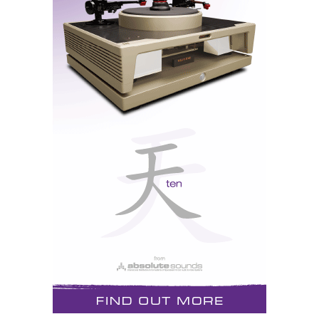
JVH ELS88 Signature
Na altura, eu achava que até nem tocavam nada mal.
Contudo, mesmo sem ter a responsabilidade de
reproduzir frequências abaixo dos 500Hz, o frágil
painel Schackman deitava chispas azuis quando se
puxava por ele, deixando no ar um cheiro acre a
ionização e, no delicado diafragma, um buraco do