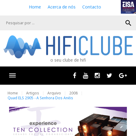
S
Home
Acerca de nós
Contacto
k
i
search
p
t
o
c
o
n
o seu clube de hifi
t
e
n
Facebook
Youtube
Instagram
Twitter
Goog
t
Home
Artigos
Arquivo
2008
Quad ELS 2905 - A Senhora Dos Anéis