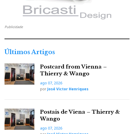
Publicidade
Últimos Artigos
Postcard from Vienna –
Strip-tease
Thierry & Wango
ago 07, 2026
por
José Victor Henriques
A Quad 63 foi a resposta de Peter Walker a esses
anseios audiófilos. Era agora possível ouvir música
Postais de Viena – Thierry &
“altius, fortius, citius”
com a qualidade ímpar do som
Wango
electrostático. Só que a magia da transparência
acústica das 57 tinha desaparecido. Dizia-se que o
ago 07, 2026