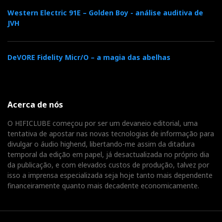
propostas várias modificações estruturais: assim
Western Electric 91E – Golden Boy - análise auditiva de
nasceram as “ELS 63 US Monitor”, baseadas nas Pro
JVH
oficiais, utilizadas nos estúdios da Philips, e as
oficiosas “Crosby”, montadas numa moldura, tipo
baffle
, que limitava os cancelamentos de fase nas
DeVORE Fidelity Micr/O – a magia das abelhas
baixas frequências, e as elevava do chão para eliminar
os reflexos secundários; além de outras propostas
simples como os suportes Arcici ou mais radicais
Acerca de nós
como os “subwoofers” Gradient, que, por serem
dipolos, casavam bem com elas.
O HIFICLUBE começou por ser um devaneio editorial, uma
tentativa de apostar nas novas tecnologias de informação para
divulgar o áudio highend, libertando-me assim da ditadura
temporal da edição em papel, já desactualizada no próprio dia
Além da rigidez estrutural, é também vital para a boa
da publicação, e com elevados custos de produção, talvez por
reprodução de graves a adição de massa. Do kit de
isso a imprensa especializada seja hoje tanto mais dependente
financeiramente quanto mais decadente economicamente.
montagem fazem parte duas pesadas placas de metal
que devem ser montadas sob as bases, aumentando o
peso e fazendo baixar o centro de gravidade. Colocá-