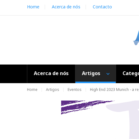
S
Home
Acerca de nós
Contacto
k
i
p
t
o
c
o
n
t
e
Acerca de nós
Artigos
Catego
n
t
Home
Artigos
Eventos
High End 2023 Munich - a r