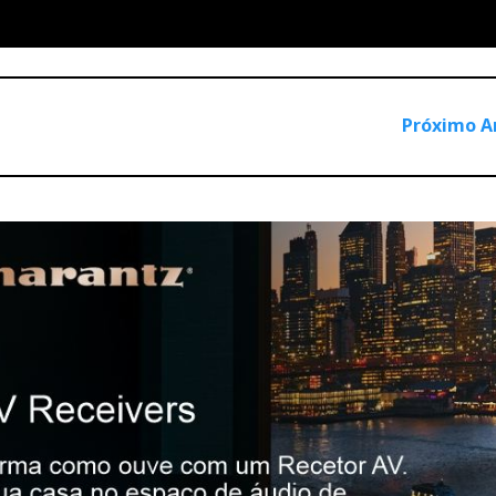
 dão vida ao som: Thunderbird, Firebird e Dragon
omo um dos melhores do certame, com fonte CH Precision,
Próximo A
nteressa é o resultado da aplicação dos produtos no conjunto d
itores podem ouvir um curto excerto no vídeo geral, que publica