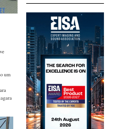
uve
ndo um
ara
iagara