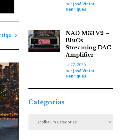
por
José Victor
Henriques
NAD M33 V2 –
rtigo
BluOs
P
o
Streaming DAC
r
Amplifier
mos no
ó
jul 22, 2026
x
por
José Victor
i
Henriques
m
o
A
Categorias
r
t
C
i
a
t
g
e
o