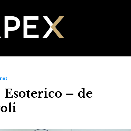
.net
 Esoterico – de
oli