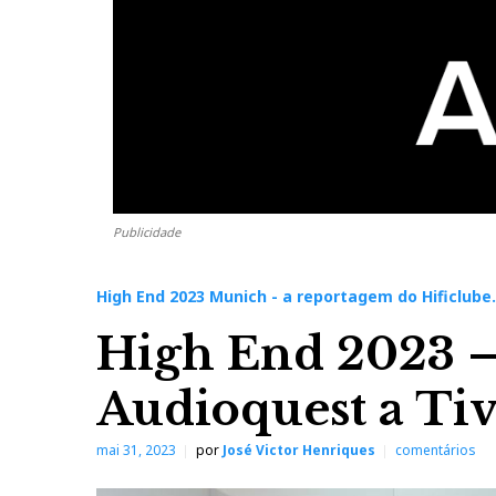
Publicidade
High End 2023 Munich - a reportagem do Hificlube
High End 2023 –
Audioquest a Tiv
mai 31, 2023
por
José Victor Henriques
comentários