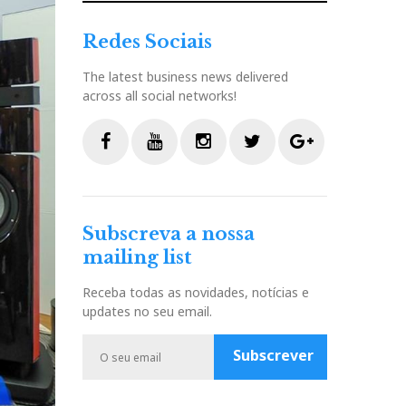
Redes Sociais
The latest business news delivered
across all social networks!
F
Y
I
T
G
a
o
n
w
o
c
u
s
i
o
Subscreva a nossa
e
t
t
t
g
mailing list
b
u
a
t
l
o
b
g
e
e
Receba todas as novidades, notícias e
o
e
r
r
P
updates no seu email.
k
a
l
m
u
Subscrever
s