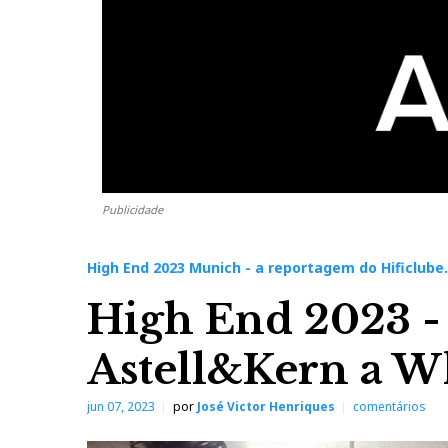
Publicidade
High End 2023 Munich - a reportagem do Hificlube
High End 2023 - 
Astell&Kern a W
jun 07, 2023
por
José Victor Henriques
comentários