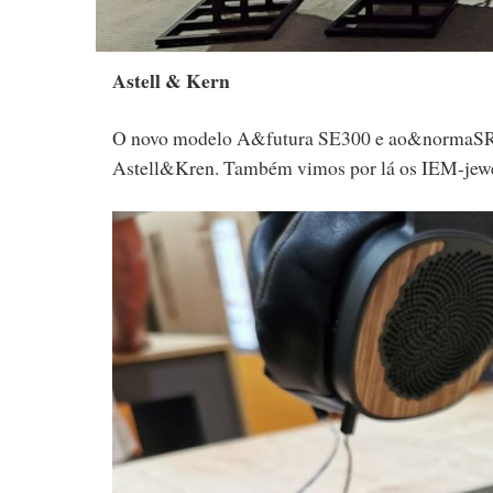
Astell & Kern
O novo modelo A&futura SE300 e ao&normaSR35 
Astell&Kren. Também vimos por lá os IEM-jew