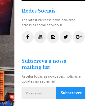
Redes Sociais
The latest business news delivered
across all social networks!
F
Y
I
T
G
a
o
n
w
o
c
u
s
i
o
Subscreva a nossa
e
t
t
t
g
mailing list
b
u
a
t
l
o
b
g
e
e
Receba todas as novidades, notícias e
o
e
r
r
P
updates no seu email.
k
a
l
m
u
Subscrever
s