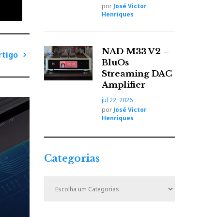
por
José Victor
Henriques
NAD M33 V2 –
rtigo
BluOs
P
Streaming DAC
r
Amplifier
ó
jul 22, 2026
x
por
José Victor
i
Henriques
m
o
A
Categorias
r
t
C
i
a
t
g
e
o