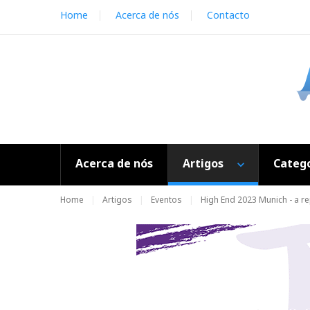
S
Home
Acerca de nós
Contacto
k
i
p
t
o
c
o
n
t
e
Acerca de nós
Artigos
Catego
n
t
Home
Artigos
Eventos
High End 2023 Munich - a r