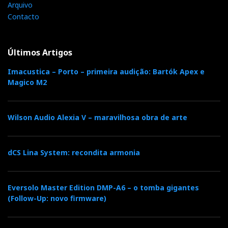
Arquivo
Contacto
Últimos Artigos
GoldNote Bellagio Conquest
Imacustica – Porto – primeira audição: Bartók Apex e
Magico M2
Wilson Audio Alexia V – maravilhosa obra de arte
dCS Lina System: recondita armonia
Eversolo Master Edition DMP-A6 – o tomba gigantes
(Follow-Up: novo firmware)
GoldNote DS1000 EVO