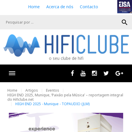
S
Home
Acerca de nós
Contacto
k
i
search
p
t
o
c
o
n
o seu clube de hifi
t
e
n
Facebook
Youtube
Instagram
Twitter
Goog
t
Home
Artigos
Eventos
HIGH END 2025, Munique, ‘Paixão pela Música’ – reportagem integral
do Hificlube.net
HIGH END 2025 - Munique - TOPAUDIO (JLM)