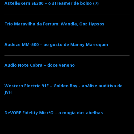
Isoacoustics
Astell&Kern SE300 – o streamer de bolso (7)
Trio Maravilha da Ferrum: Wandla, Oor, Hypsos
Audeze MM-500 – ao gosto de Manny Marroquin
Audio Note Cobra – doce veneno
GAIA-TITAN Neo
Western Electric 91E – Golden Boy - análise auditiva de
JVH
A IsoAcoustics apresentou na High End Munich
2025, realizada de 15 a 18 de maio, duas novas gamas
DeVORE Fidelity Micr/O – a magia das abelhas
de pés de isolamento acústico: GAIA Neo e GAIA-
TITAN Neo.