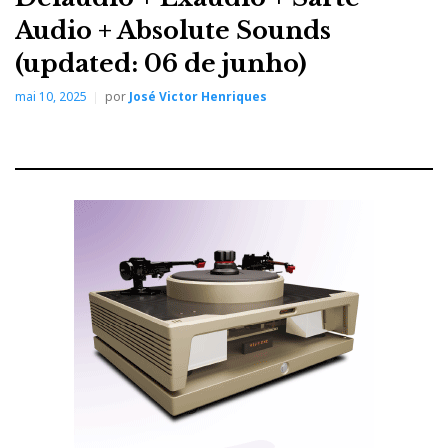
Audio + Absolute Sounds
(updated: 06 de junho)
mai 10, 2025
por
José Victor Henriques
ELAC Debut 3.0 ativas
E ainda os subwoofers Debut 3.0, também ativos, com
amplificação de Classe D, ao preço de 399 euros.
Claro que eu me dediquei a ouvir as Concentro, até
porque aquele tweeter JET 6 (AMT), rodeado de 6
unidades de médio-altos de 50 mm, formando um
sistema concêntrico, me intrigou, pois lembra o das