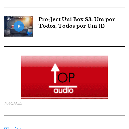
Android 13 e processador Snapdragon 680, DACs
duplos CS43198 e suporte para áudio de alta
Pro-Ject Uni Box S3: Um por
resolução, cuja capa protetora é inspirada na velha
Todos, Todos por Um (1)
cassete de áudio!
Nota: o M21 é de 2024, a caixa de proteção tipo
cassete é que é novidade.
FiiO QX13: um
dongle do tamanho de um pequeno
isqueiro com ecrã(!) para alimentar auscultadores on
the move
. Um mimo!
Bryant Ke, da Fiio, mostra a cassete dos séc. XXI
Publicidade