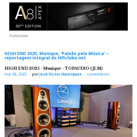
Publicidade
HIGH END 2025, Munique, ‘Paixão pela Música’ –
reportagem integral do Hificlube.net
HIGH END 2025 - Munique - TOPAUDIO (JLM)
mai 28, 2025
por
José Victor Henriques
comentários