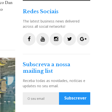
oco Dan
to
Redes Sociais
The latest business news delivered
across all social networks!
F
Y
I
T
G
a
o
n
w
o
c
u
s
i
o
Subscreva a nossa
e
t
t
t
g
mailing list
b
u
a
t
l
o
b
g
e
e
Receba todas as novidades, notícias e
o
e
r
r
P
updates no seu email.
k
a
l
m
u
Subscrever
s