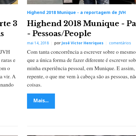
Highend 2018 Munique - a reportagem de JVH
rte 3
Highend 2018 Munique - Pa
ns
- Pessoas/People
mai 14, 2018
por
José Victor Henriques
comentários
, JVH
Com tanta concorrência a escrever sobre o mesmo
raras e
que a única forma de fazer diferente é escrever sob
com o
minha experiência pessoal, em Munique. E assim,
a vir. A
repente, o que me vem à cabeça são as pessoas, nã
minando
coisas.
Mais...