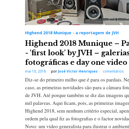
a
r
Highend 2018 Munique - a reportagem de JVH
e
Highend 2018 Munique – Pa
p
- 'first look' by JVH – galeria
fotográficas e day one video
o
mai 10, 2018
por
José Victor Henriques
comentários
r
Diz-se do primeiro milho que é para os pardais. N
caso, as primeiras novidades são para a câmara fot
t
de JVH. Até porque também se diz das imagens q
mil palavras. Aqui ficam, pois, as primeiras image
a
Highend 2018, sem nenhum critério especial, apen
ordem pela qual fiz as fotografias e o factor novida
g
Novo: um video generalista para ilustrar o ambien