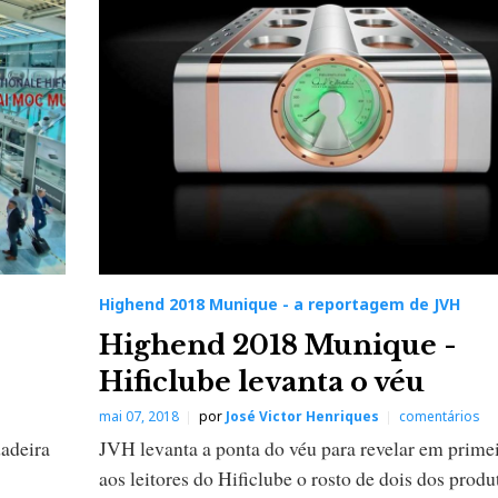
Highend 2018 Munique - a reportagem de JVH
Highend 2018 Munique -
Hificlube levanta o véu
mai 07, 2018
por
José Victor Henriques
comentários
adeira
JVH levanta a ponta do véu para revelar em prime
aos leitores do Hificlube o rosto de dois dos prod