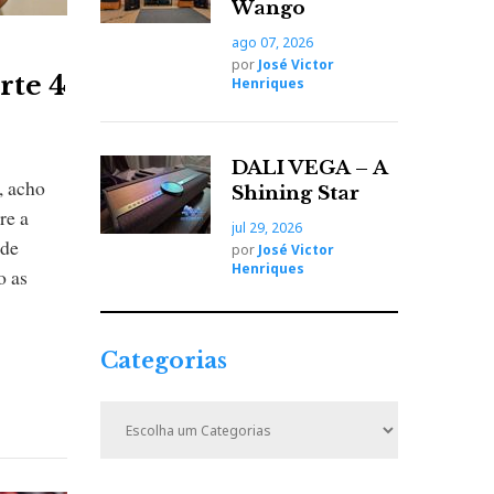
Wango
ago 07, 2026
por
José Victor
rte 4
Henriques
DALI VEGA – A
, acho
Shining Star
re a
jul 29, 2026
 de
por
José Victor
Henriques
o as
Categorias
C
a
t
e