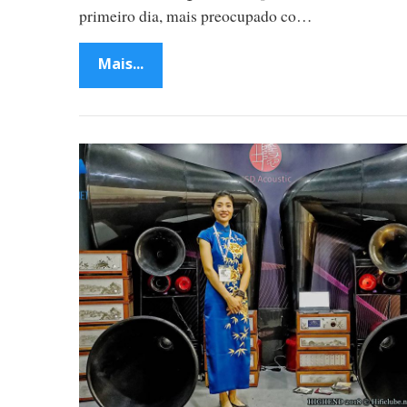
primeiro dia, mais preocupado co…
e
Mais...
m
d
e
J
V
H