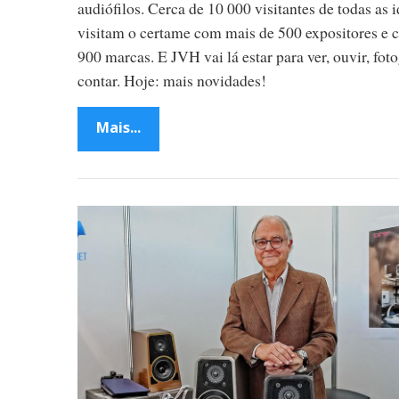
audiófilos. Cerca de 10 000 visitantes de todas as 
8
visitam o certame com mais de 500 expositores e c
900 marcas. E JVH vai lá estar para ver, ouvir, foto
M
contar. Hoje: mais novidades!
u
Mais...
n
i
q
u
e
-