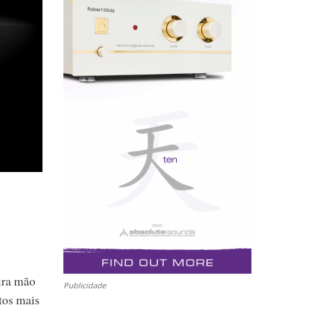
ira mão
Publicidade
utos mais