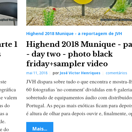
Highend 2018 Munique - a reportagem de JVH
rte 1
Highend 2018 Munique - pa
s
- day two - photo black
friday+sampler video
mai 11, 2018
por
José Victor Henriques
comentários
este
JVH dispara sobre tudo o que encontra e mostra-l
ográfica
60 fotografias 'no comment' divididas em 6 galeria
ue valem
sobretudo de equipamentos áudio com distribuido
ns do
Portugal. As peças mais exóticas ficam para depoi
as a
é altura de olhar para depois ouvir e, finalmente, o
de.
te do
Mais...