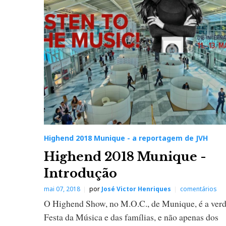
i
g
h
e
n
d
Highend 2018 Munique - a reportagem de JVH
Highend 2018 Munique -
2
Introdução
0
mai 07, 2018
por
José Victor Henriques
comentários
O Highend Show, no M.O.C., de Munique, é a verd
1
Festa da Música e das famílias, e não apenas dos