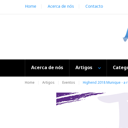
S
Home
Acerca de nós
Contacto
k
i
p
t
o
c
o
n
t
e
Acerca de nós
Artigos
Catego
n
t
Home
Artigos
Eventos
Highend 2018 Munique - a 