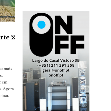
rte 2
he mais
s,
r em
s. Agora
pinar.