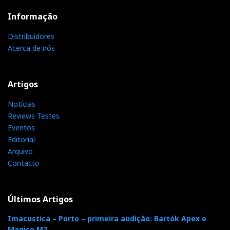
Informação
a
w
o
i
P
Distribuidores
c
i
o
n
i
Acerca de nós
e
t
g
k
n
Artigos
b
t
l
e
t
Notícias
Reviews Testes
o
e
e
d
e
Eventos
Editorial
o
r
+
I
r
Arquivo
Contacto
k
n
e
Últimos Artigos
s
Imacustica – Porto – primeira audição: Bartók Apex e
Magico M2