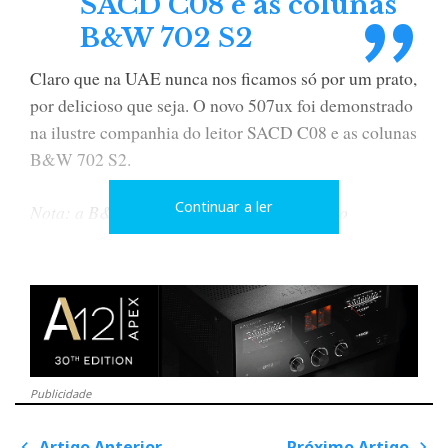
SACD C08 e as colunas
B&W 702 S2
Claro que na UAE nunca nos ficamos só por um prato,
por delicioso que seja. O novo 507ux foi demonstrado
na ilustre companhia do leitor SACD C08 e as colunas
B&W 702 S2.
Continuar a ler
Nota: a B&W Spain ignora olimpicamente o
Hificlube, pelo que devíamos retribuir na mesma
moeda, mas o som estava bom demais para ser
ignorado, como se prova com o vídeo com som
directo que publicamos. E nós acima de tudo somos
audiófilos…
Publicidade
Artigo Anterior
Próximo Artigo