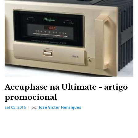
dezena de gramáticas da língua inglesa. Desconhecia
esta, e fiquei fã.
Jorge Gaspar tem o
dom de nos
surpreender sempre
com autênticas gemas
musicais.
Accuphase na Ultimate - artigo
promocional
set 05, 2016
por
José Victor Henriques