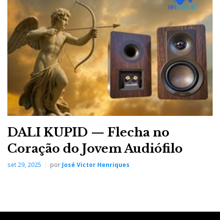
Distribuidor
Relacionado : Ultimate
Audio Elite
Especialista em High End Audio e Home
Cinema
DALI KUPID — Flecha no
Coração do Jovem Audiófilo
Categorias:
amplificadores
|
transistores
|
integrados
|
set 29, 2025
por
José Victor Henriques
estereo
|
digitais
|
Integrado
|
Estéreo
|
F
T
G
L
Like it? Share it.