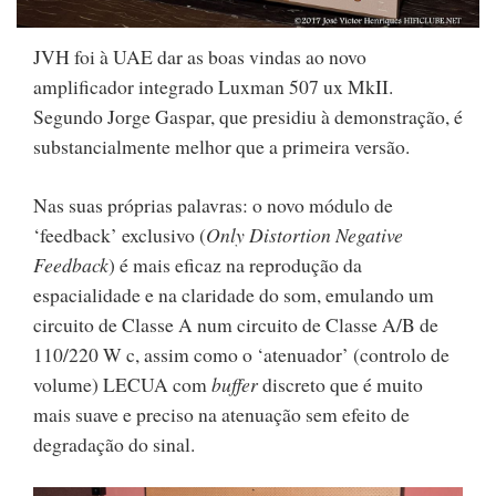
JVH foi à UAE dar as boas vindas ao novo
amplificador integrado Luxman 507 ux MkII.
Segundo Jorge Gaspar, que presidiu à demonstração, é
substancialmente melhor que a primeira versão.
Nas suas próprias palavras: o novo módulo de
‘feedback’ exclusivo (
Only Distortion Negative
Feedback
) é mais eficaz na reprodução da
espacialidade e na claridade do som, emulando um
circuito de Classe A num circuito de Classe A/B de
110/220 W c, assim como o ‘atenuador’ (controlo de
volume) LECUA com
buffer
discreto que é muito
mais suave e preciso na atenuação sem efeito de
degradação do sinal.