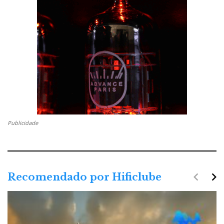
Publicidade
navigate_before
navigate_next
Recomendado por Hificlube