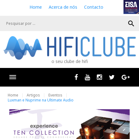
S
Home
Acerca de nós
Contacto
k
i
search
p
t
o
c
o
n
o seu clube de hifi
t
e
n
Facebook
Youtube
Instagram
Twitter
Goog
t
Home
Artigos
Eventos
Luxman e Nuprime na Ultimate Audio