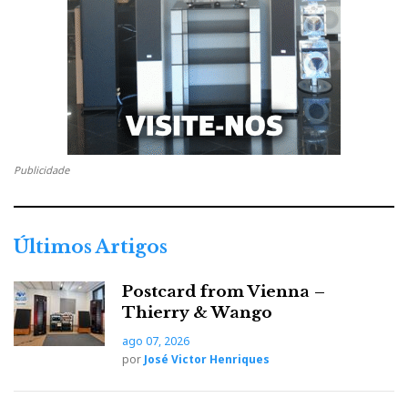
Publicidade
Leitor CDP da Nuprime gostou dos London Grammar tanto
como eu...
Últimos Artigos
Postcard from Vienna –
Thierry & Wango
ago 07, 2026
por
José Victor Henriques