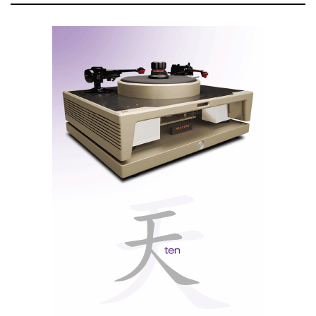
Capa do disco dos London Grammar, 'If You Wait'. Quer um
conselho? Não espere, compre.
Utilizámos a mesma faixa ‘
If You Wait’
, que dá o
nome ao disco, tanto no sistema Luxman como no
Nuprime, para os leitores poderem aquilatar das
diferenças: com mais resolução e informação o
Luxman (o preço elevado tem de ter alguma
justificação...), mais homogéneo e doce mas muito
agradável ao ouvido o Nuprime. Ver ambos os vídeos
no final deste artigo.
Nota: as imagens que ilustram o vídeo e o som não