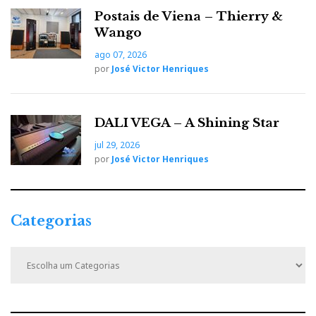
Postais de Viena – Thierry &
Wango
ago 07, 2026
por
José Victor Henriques
Amplificador Nuprime IDA16 de Classe D
Gryphon Kodo
DALI VEGA – A Shining Star
jul 29, 2026
por
José Victor Henriques
Categorias
C
a
t
e
g