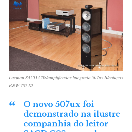
Luxman SACD C08/amplificador integrado 507ux II/colunas
B&W 702 S2
O novo 507ux foi
demonstrado na ilustre
companhia do leitor