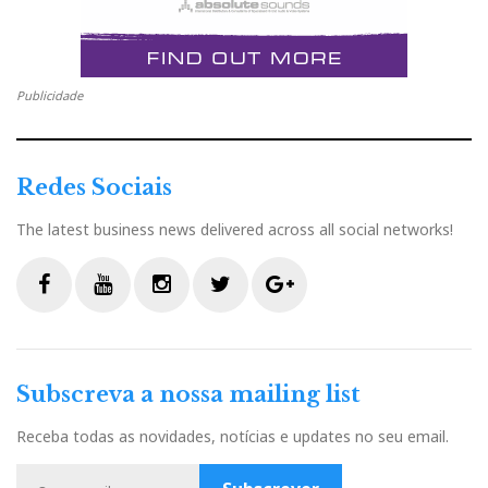
e
t
g
k
n
b
t
l
e
t
Publicidade
o
e
e
d
e
Redes Sociais
o
r
+
I
r
The latest business news delivered across all social networks!
k
n
e
s
F
Y
I
T
G
a
o
n
w
o
t
c
u
s
i
o
Subscreva a nossa mailing list
e
t
t
t
g
b
u
a
t
l
Receba todas as novidades, notícias e updates no seu email.
o
b
g
e
e
o
e
r
r
P