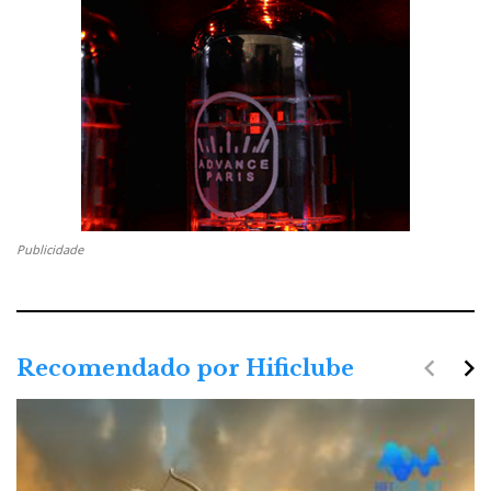
Publicidade
navigate_before
navigate_next
Recomendado por Hificlube