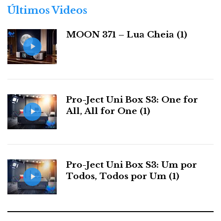
r
Últimos Videos
i
a
MOON 371 – Lua Cheia (1)
s
Pro-Ject Uni Box S3: One for
All, All for One (1)
Pro-Ject Uni Box S3: Um por
Todos, Todos por Um (1)