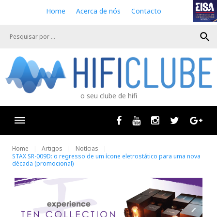
S
Home
Acerca de nós
Contacto
k
i
search
p
t
o
c
o
n
o seu clube de hifi
t
e
n
Facebook
Youtube
Instagram
Twitter
Goog
t
Home
Artigos
Notícias
STAX SR-009D: o regresso de um ícone eletrostático para uma nova
década (promocional)