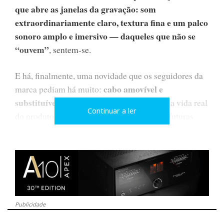
que abre as janelas da gravação: som
extraordinariamente claro, textura fina e um palco
sonoro amplo e imersivo — daqueles que não se
“ouvem”
, sentem-se.
E há, finalmente, uma novidade que os seguidores da
cabo amovível e
marca pediam há muito:
substituível
. Parece um detalhe, mas muda a vida real
Continuar a ler
do produto: facilita a manutenção, permite futuras
atualizações e oferece uma flexibilidade que o modelo
original não tinha.
Publicidade