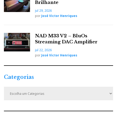
Brilhante
jul 29, 2026
por
José Victor Henriques
NAD M33 V2 – BluOs
Streaming DAC Amplifier
jul 22, 2026
por
José Victor Henriques
Categorias
C
a
t
e
g
o