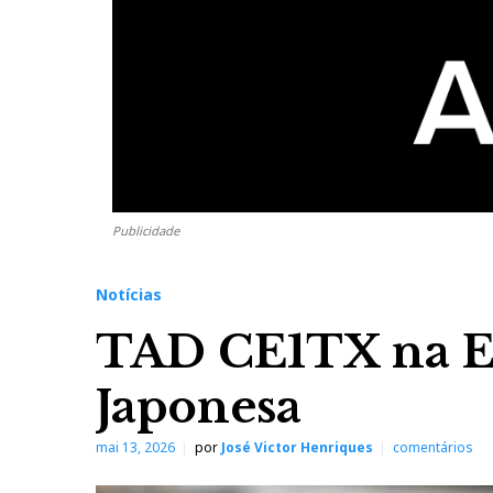
Publicidade
Notícias
TAD CE1TX na Ex
Japonesa
mai 13, 2026
por
José Victor Henriques
comentários