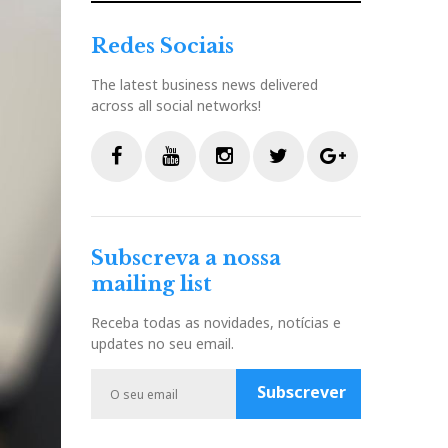
Redes Sociais
The latest business news delivered
across all social networks!
F
Y
I
T
G
a
o
n
w
o
c
u
s
i
o
Subscreva a nossa
e
t
t
t
g
mailing list
b
u
a
t
l
o
b
g
e
e
Receba todas as novidades, notícias e
o
e
r
r
P
updates no seu email.
k
a
l
m
u
Subscrever
s