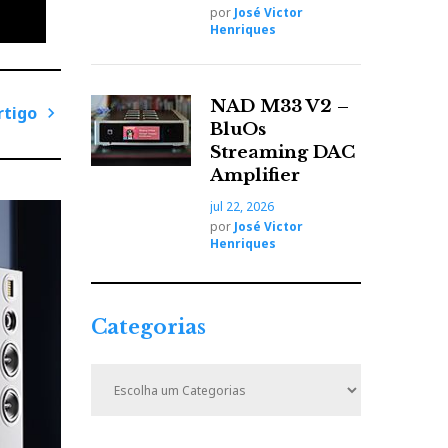
por
José Victor
Henriques
NAD M33 V2 –
rtigo
BluOs
P
Streaming DAC
r
Amplifier
ó
jul 22, 2026
x
por
José Victor
i
Henriques
m
o
A
Categorias
r
t
C
i
a
t
g
e
o