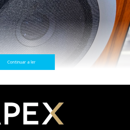
Continuar a ler
CST —
Coherent Source Transducer
—, que integra, numa
e 14 cm e uma cúpula de
tweeter
de berílio de 3,5 cm.