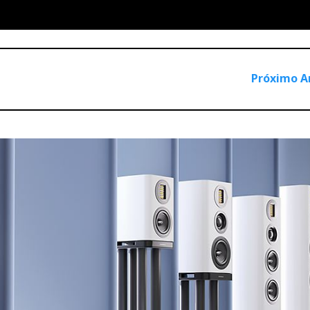
médios e os agudos de uma fonte pontual ideal, melhorando a
turalidade do campo sonoro.
aí a sensação de coerência de fase na audição.
Próximo A