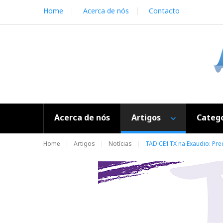
S
Home
Acerca de nós
Contacto
k
i
p
t
o
c
o
n
t
e
Acerca de nós
Artigos
Catego
n
t
Home
Artigos
Notícias
TAD CE1TX na Exaudio: Pre