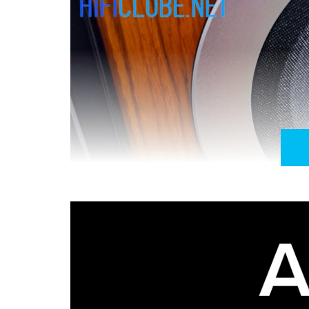
O coração das CE1TX é o transdutor coaxial 
configuração concêntrica, um cone de médios d