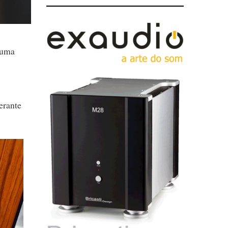
 uma
erante