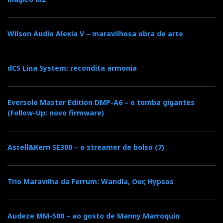
descontinuados mas a AN garante o fornecimento
futuro.
Wilson Audio Alexia V – maravilhosa obra de arte
A conversão corrente/tensão à saída do DAC é
patenteada e utiliza um transformador, cuja pendente
dCS Lina System: recondita armonia
funciona como uma espécie de filtro natural (mais
uma idiossincrasia da Audio Note), ligado à placa
Eversolo Master Edition DMP-A6 – o tomba gigantes
primeira válvula convertendo corrente de baixa
(Follow-Up: novo firmware)
impedância em tensão de alta impedância.
Nota: Em 1995, testei o DAC Counterpoint DA10, de
Astell&Kern SE300 – o streamer de bolso (7)
construção modular, que permitia utilizar diferentes
DACs (UltraAnalog D20400, Analog Devices
Trio Maravilha da Ferrum: Wandla, Oor, Hypsos
AD1862, Crystal CS4328 e Burr Brown PCM69 e
outras tantas tecnologias de conversão: multibit, 1-bit
(Delta Sigma) e híbrido. Se a memória não me falha,
Audeze MM-500 – ao gosto de Manny Marroquin