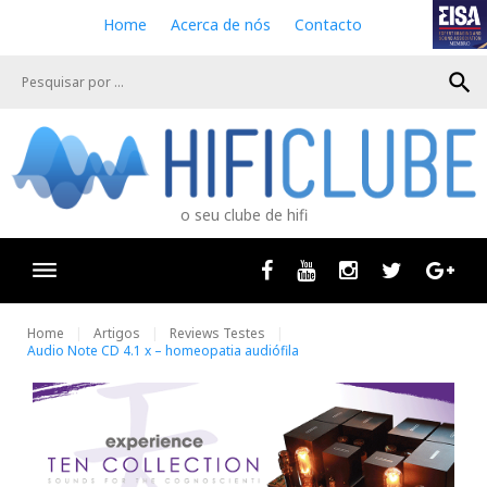
S
Home
Acerca de nós
Contacto
k
i
search
p
t
o
c
o
n
o seu clube de hifi
t
e
n
Facebook
Youtube
Instagram
Twitter
Goog
t
Home
Artigos
Reviews Testes
Audio Note CD 4.1 x – homeopatia audiófila