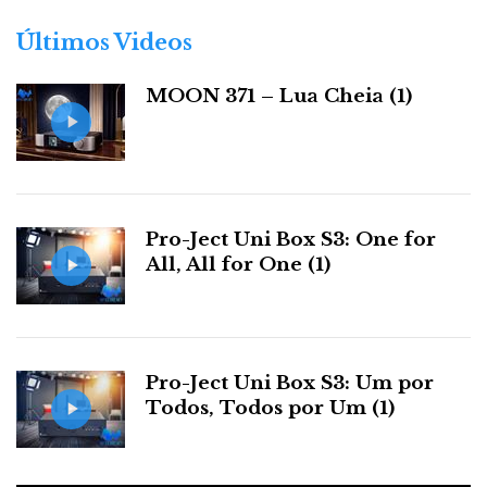
o
‘vê-se’ nos gráficos, embora não seja garantido que se
r
Últimos Videos
‘oiça’: distorção harmónica, distorção por
i
intermodulação, desvios de linearidade,
jitter
, ruído
a
MOON 371 – Lua Cheia (1)
ultra sónico, etc.
s
Pro-Ject Uni Box S3: One for
All, All for One (1)
Pro-Ject Uni Box S3: Um por
Todos, Todos por Um (1)
Qvortrup garante que
é a ‘filtragem’ que