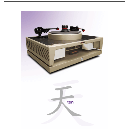
Mas se acha que eu estou a exagerar, oiça o próprio
Peter Qvortrup dizer isto, numa entrevista cortesia da
AVshowrooms, que reproduzimos no final deste teste.
Audio Note: zero
oversampling
Dos amplificadores a válvulas, de baixa potência e
sem realimentação, às colunas de som, baseadas nas
lendárias Snell, que parecem à vista desarmada (mas
não aos ouvidos!) apenas caixotes caríssimos com
dois altifalantes aparafusados que, ao contrário de
todas as outras, até se podem (e devem) encostar às
paredes e aos cantos (!); aos leitores de CD e DAC,
nos quais recusa utilizar qualquer tipo de filtro, digital
ou analógico!, logo rejeita também técnicas de
upsampling
e/ou
oversampling
, tudo na Audio Note é