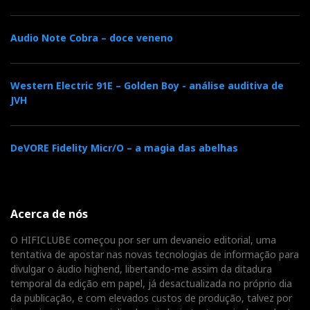
também eu optei invariavelmente pelo multi-bit
Analog Devices, pela sua ‘musicalidade’.
Audio Note Cobra – doce veneno
Válvulas que iluminam o som
Western Electric 91E – Golden Boy - análise auditiva de
A secção analógica utiliza um par de duplos tríodos
JVH
6H23N, de origem russa, configuradas como
seguidores de placa (ânodo). A fonte de alimentação
DeVORE Fidelity Micr/O – a magia das abelhas
com retificação também por válvula utiliza
transformadores separados para o transporte e o DAC,
e as secções analógica e digital têm regulação
independente.
Acerca de nós
O HIFICLUBE começou por ser um devaneio editorial, uma
Todos os componentes são de primeira ordem e
tentativa de apostar nas novas tecnologias de informação para
exclusivos da Audio Note: condensadores de filme de
divulgar o áudio highend, libertando-me assim da ditadura
cobre oleado, resistências de tântalo, até a cablagem é
temporal da edição em papel, já desactualizada no próprio dia
de fio de prata. Estes ‘mimos’ pagam-se caro, claro.
da publicação, e com elevados custos de produção, talvez por