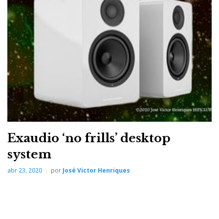
normas científicas, que estão na base da conceção de
equipamentos áudio digitais:
Nem tudo o que se ouve, se pode medir; nem tudo o
que se pode medir, se ouve…’. Quanto menos bits,
melhor é o som: 16 bits chegam perfeitamente ‘if done
right’!...
‘Our DACs measure
like a bag of nails, but
Exaudio ‘no frills’ desktop
the sonic
system
improvements are
abr 23, 2020
por
José Victor Henriques
really quite
considerable’ – Peter
Qvortrup