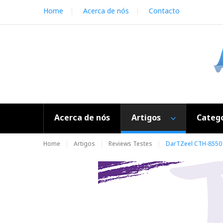
S
Home
Acerca de nós
Contacto
k
i
p
t
o
c
o
n
t
e
Acerca de nós
Artigos
Catego
n
t
Home
Artigos
Reviews Testes
DarTZeel CTH-8550 I