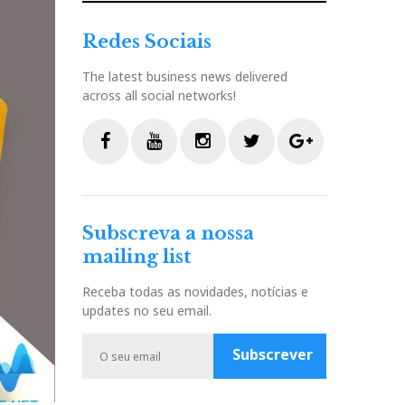
Redes Sociais
The latest business news delivered
across all social networks!
F
Y
I
T
G
a
o
n
w
o
c
u
s
i
o
Subscreva a nossa
e
t
t
t
g
mailing list
b
u
a
t
l
o
b
g
e
e
Receba todas as novidades, notícias e
o
e
r
r
P
updates no seu email.
k
a
l
m
u
Subscrever
s