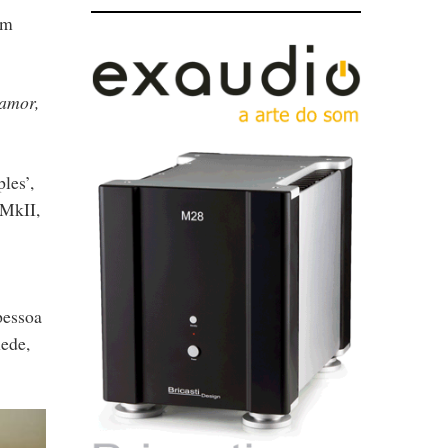
Um
 amor,
les’,
 MkII,
pessoa
mede,