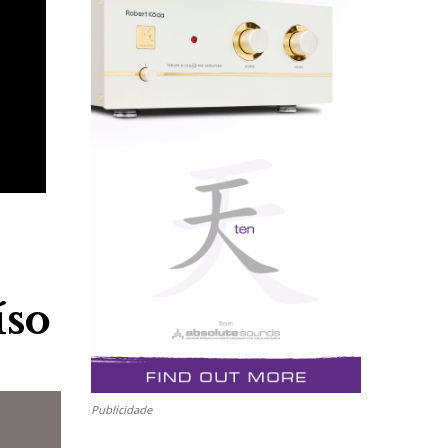
íso
Publicidade