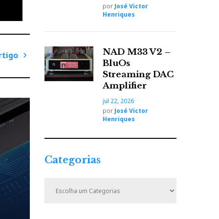
por
José Victor
Henriques
NAD M33 V2 –
rtigo
BluOs
P
Streaming DAC
r
Amplifier
ó
jul 22, 2026
x
por
José Victor
i
Henriques
m
o
A
Categorias
r
t
C
i
a
t
g
e
o