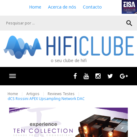
S
Home
Acerca de nós
Contacto
k
i
search
p
t
o
c
o
n
o seu clube de hifi
t
e
n
Facebook
Youtube
Instagram
Twitter
Goog
t
Home
Artigos
Reviews Testes
dCS Rossini APEX Upsampling Network DAC