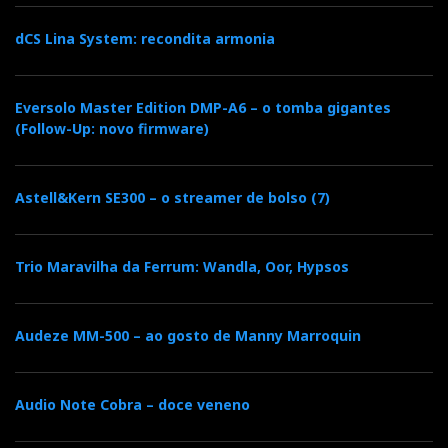
dCS Lina System: recondita armonia
Nota: Deezer e Qobuz não estão disponíveis em
Portugal pelo menos oficialmente.
Eversolo Master Edition DMP-A6 – o tomba gigantes
Também é Roon-ready. Pode aceder a música no seu
(Follow-Up: novo firmware)
PC através de Roon ou aceder diretamente ao Tidal
através da aplicação dCS Mosaic.
Astell&Kern SE300 – o streamer de bolso (7)
É compatível com AirPlay mas falta-lhe a ligação
Bluetooth para telefones Android. Não que isso seja
Trio Maravilha da Ferrum: Wandla, Oor, Hypsos
importante se vai comprar o Rossini apenas pela sua
alta qualidade sonora.
Audeze MM-500 – ao gosto de Manny Marroquin
…os fanáticos do tempo
Audio Note Cobra – doce veneno
certo, do passo e do