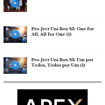
‘A par dos testes quantitativos, foram realizados
extensos testes de audição subjetiva por profissionais
músicos e outros especialistas em audição’
, diz-nos a
dCS que não acredita só nas medidas. Eles afinal
Pro-Ject Uni Box S3: One for
também ouvem. Como todos nós.
All, All for One (1)
Sejam eles quem forem, fizeram um bom trabalho. A
primeira impressão é de um baixo robusto, tenso
articulado, bem definido e com uma extensão
Pro-Ject Uni Box S3: Um por
impressionante, para aí meia se não mesmo uma
Todos, Todos por Um (1)
oitava abaixo do que é possível com um DAC
mediano.
...um baixo robusto,
tenso, articulado, bem