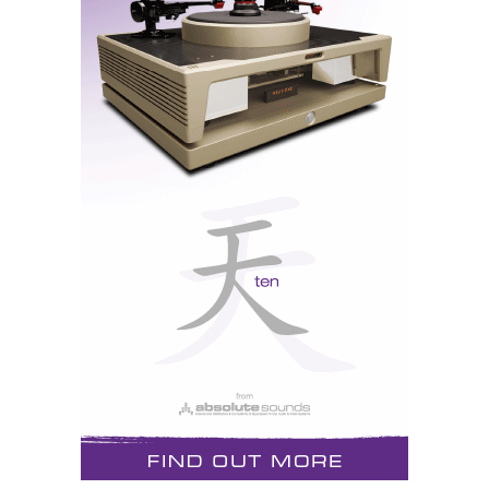
dCS, mas um salto
gigantesco para a
comunidade audiófila
mundial…
A nova atualização APEX, que pode ser adaptada aos
modelos anteriores Rossini e Vivaldi, é mais um
pequeno passo para a dCS, mas um salto gigantesco
para a comunidade audiófila mundial.
Segundo a dCS, a plataforma Ring DAC foi mantida
basicamente inalterada, com o seu conjunto único de
resistências alinhadas como soldados na parada (
ver
foto acima
). Contudo, todo o
hardware
do Ring DAC
é novo, e tanto o desempenho digital como analógico
foi muito melhorado.