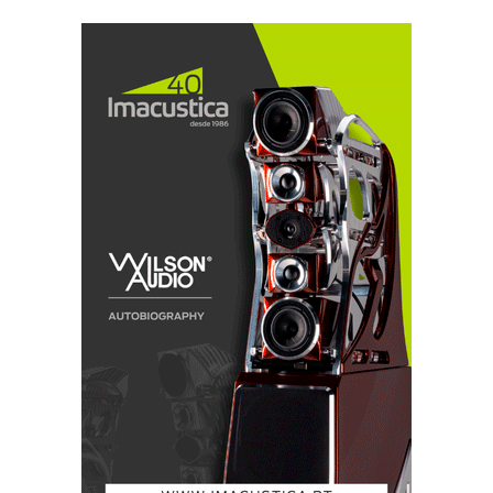
confidenciou-me James Cook num e-mail.
Conseguimos reduzir a distorção de 3ª harmónica em
12dB. Mas quando lhe pedi gráficos, escusou-se,
alegando que se trata de dados confidenciais.
Portanto, aqueles que preferem ‘ouvir’ dados vão ter
de esperar para ver, ou ter fé nos meus ouvidos,
porque é com música e não com dados que faço a
minha análise. Peço desculpa, mas sou apenas
humano.
A mesma caixa, melhor conteúdo
Para além do módulo APEX (e do Mapper), o DAC
Rossini não é muito diferente do modelo anterior. Do
exterior, parece até igual. A caixa é soberba com
construção robusta em alumínio e as já icónicas ondas