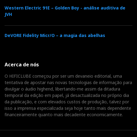
compasso, vão ficar
Western Electric 91E – Golden Boy - análise auditiva de
totalmente satisfeitos…
JVH
DeVORE Fidelity Micr/O – a magia das abelhas
DAC Multiplicador
O Rossini faz ‘upsampling’ (multiplicação) de todas
as frequências de amostragem para DXD ou DSD. O
Acerca de nós
‘upsampling’ faz parte da própria natureza técnica do
O HIFICLUBE começou por ser um devaneio editorial, uma
DAC e está sempre ativo por defeito, não sendo
tentativa de apostar nas novas tecnologias de informação para
possível desativá-lo.
divulgar o áudio highend, libertando-me assim da ditadura
temporal da edição em papel, já desactualizada no próprio dia
da publicação, e com elevados custos de produção, talvez por
Nota: se optar por upsampling DSD, o DAC adiciona-
isso a imprensa especializada seja hoje tanto mais dependente
o no final da sequência de upsampling padrão PCM,
financeiramente quanto mais decadente economicamente.
antes da conversão para analógico. Esta
característica não se aplica aos sinais DSD nativos,
que são processados de forma diferente.