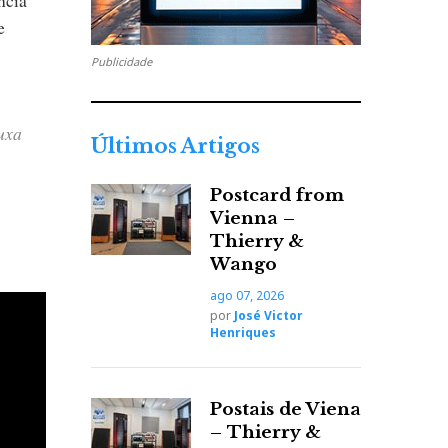
e
Publicidade
uxa
Últimos Artigos
Postcard from
Vienna –
Thierry &
Wango
res,
ago 07, 2026
por
José Victor
, mais
Henriques
o de
Postais de Viena
das
– Thierry &