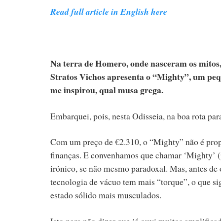
Read full article in English here
Na terra de Homero, onde nasceram os mitos, 
Stratos Vichos apresenta o “Mighty”, um peq
me inspirou, qual musa grega.
Embarquei, pois, nesta Odisseia, na boa rota pa
Com um preço de €2.310, o “Mighty” não é propr
finanças. E convenhamos que chamar ‘Mighty’ (
irónico, se não mesmo paradoxal. Mas, antes de o
tecnologia de vácuo tem mais “torque”, o que s
estado sólido mais musculados.
Isto para não dizer que já ouvi muitos amplific