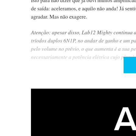
de saída: aceleramos, e aquilo não anda! Já sen
agradar. Mas não exagere.
Atenção: apesar disso, Lab12 Mighty continua a 
tríodos duplos 6N1P, no andar de ganho e um p
pelo volume no prévio, o que aumenta é a sua pe
necessariamente a potência elétrica cujo pico 
A dança das válvulas
Quando passei do modo tríodo para o modo ultra
ganhei mais músculo, mas não necessariamente ma
foco; mas também menos envolvência, menos in
Eu podia ter substituído as válvulas EL34 por 
experimentar. As EL34, em modo tríodo, já me 