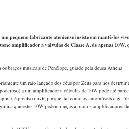
um pequeno fabricante ateniense insiste em mantê-los vivo
ueno amplificador a válvulas de Classe A, de apenas 10W, 
ra os braços musicais de Penélope, guiado pela deusa Athena.
iamente um raio lançado dos céus por Zeus para nos destruir 
poderoso) a um amplificador a válvulas de 10W pode até parec
pinar, é preciso ouvir, porque, tal como os automóveis a gasóle
ignifica que estes 10W pedem meças a muitos amplificadores d
adores de 100W cuja potência declarada não se traduzia em potê