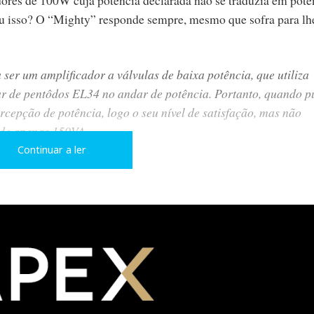
tiu isso? O “Mighty” responde sempre, mesmo que sofra para lh
ser um amplificador a válvulas de baixa potência, que utiliza
ar de pentôdos EL34 no andar de potência. Portanto, quando p
rcepção de potência, logo o seu nível de satisfação, mas não
é de apenas 150VA.
Continuar a ler
 linear, mudando apenas a posição de dois pequenos comutado
ior prazer auditivo. Mais ataque, mais claridade, mais ritmo
timismo e calor humano.
KT88 ou 6550 para sacar 15 ou 20W, mas nem me dei ao trabalh
enchiam as medidas acústicas, numa sala pequena, com um par 