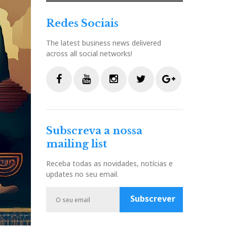
Redes Sociais
The latest business news delivered
across all social networks!
F
Y
I
T
G
a
o
n
w
o
c
u
s
i
o
Subscreva a nossa
e
t
t
t
g
mailing list
b
u
a
t
l
o
b
g
e
e
Receba todas as novidades, notícias e
o
e
r
r
P
updates no seu email.
k
a
l
m
u
Subscrever
s