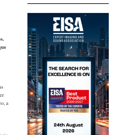
s.
que
as
er
o, a
e
ncia