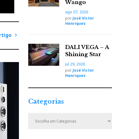
Wango
ago 07, 2026
por
José Victor
Henriques
dos por
rtigo
s
P
DALI VEGA – A
iam a
r
Shining Star
, pois
ó
jul 29, 2026
x
por
José Victor
i
Henriques
m
o
ilson
A
Categorias
r
t
C
i
a
t
g
e
o