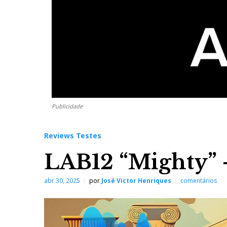
Publicidade
Reviews Testes
LAB12 “Mighty” 
abr 30, 2025
por
José Victor Henriques
comentários