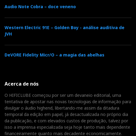
Audio Note Cobra – doce veneno
ficheiros áudio do meu bem recheado NAS, ou a ler
diretamente de um disco rígido sem precisar de um
media player
como o JRiver. E reproduz tudo,
Western Electric 91E – Golden Boy - análise auditiva de
incluindo DSD512 Native*.
JVH
Ora é precisamente esta ‘dispensa’ integral do
DeVORE Fidelity Micr/O – a magia das abelhas
computador que justifica a compra, pois o RS150 é
auto-suficiente:
Touch Screen Player/DAC/Streamer
AV
e
Server.
Acerca de nós
*Nota: quando chegou o RS150 não reproduzia
O HIFICLUBE começou por ser um devaneio editorial, uma
DSD512, apenas DSD256. Mas, entretanto, ocorreu
tentativa de apostar nas novas tecnologias de informação para
um firmware update e voilá! DSD512 nativo
divulgar o áudio highend, libertando-me assim da ditadura
também!!
temporal da edição em papel, já desactualizada no próprio dia
da publicação, e com elevados custos de produção, talvez por
isso a imprensa especializada seja hoje tanto mais dependente
Qualidade de som
financeiramente quanto mais decadente economicamente.