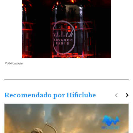
verdade que o RS150 é bilingue (Coreano/Inglês) mas
quando tentei fazer
login
, enviaram-me um email de
confirmação em… coreano: 로즈커넥트에 가입해
주셔서 감사합니다! 아래 인증버튼을 눌러 이메일
을 인증하시면, 회원가입 절차가 모두 완료 됩니
다. 계정 인증 후 하이파이로즈의 다양한 서비스를
경험하실 수 있습니다.
Publicidade
O RS150 não é Spotify
ready
. Isto porque a Rose Hifi
pretende comercializá-lo como um produto
highend
para audiófilos, e optou antes pela Qobuz e
Tidal/MQA, que oferecem
streaming
em alta
navigate_before
navigate_next
Recomendado por Hificlube
resolução.
Contudo, a compatibilidade com a Qobuz está ainda
em negociações (de qualquer modo não está
diretamente disponível em Portugal, embora se possa