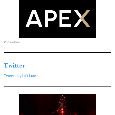
Nem tudo são …rosas?
Publicidade
Twitter
Tweets by hificlube
O painel do Rose RS150 pode parecer demasiado 'festivo'
até percebermos como nos facilita a vida.
Alguns menus precisam ainda de ser
(re)programados. Para Português, por exemplo. É