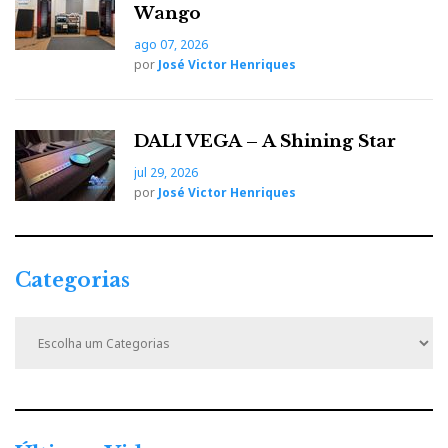
Wango
Video promocional da HiFi Rose
ago 07, 2026
por
José Victor Henriques
DALI VEGA – A Shining Star
jul 29, 2026
por
José Victor Henriques
Categorias
C
a
A caixa é construída a partir de um bloco sólido de
t
alumínio, e guarda lá dentro tecnologia de ponta
e
g
digital:
o
r