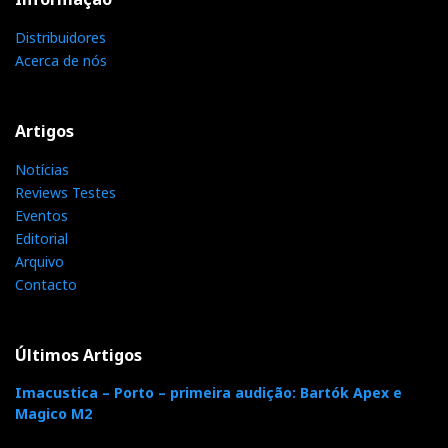
diz que sim. A Ajasom confirma. Eu também.
Distribuidores
MQA total!
And it goes all the way up to 24/352!...
Acerca de nós
Artigos
Notícias
Reviews Testes
Eventos
Editorial
Arquivo
Contacto
O Rose RS150 reproduz ficheiros em MQA nativo à máxima
Últimos Artigos
resolução de 352.8 kHz. E não apenas os que estão
disponíveis via streaming da Tidal.
Imacustica – Porto – primeira audição: Bartók Apex e
Magico M2
A verdade é que, depois de várias tentativas, aceitou o