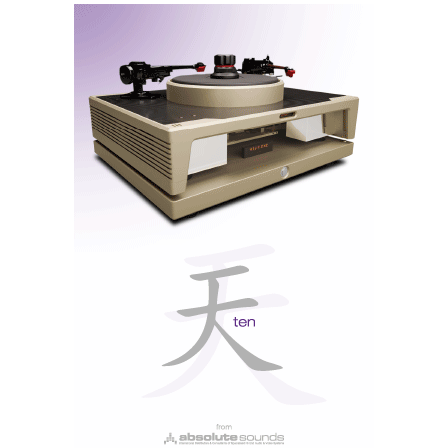
Ripar CDs para pen/disco rígido
Apetece-lhe ouvir um CD? Aqui vai precisar de um
leitor-CD, ligado via Coaxial, AES-EBU ou ótica; ou
uma
drive
r CD-ROM via USB. E, neste último caso,
se gosta do disco, pode ripá-lo imediatamente para
uma
pen
ou disco rígido, ou para o SSD interno
(compra-se à parte e instala-se).
É como conduzir um carro elétrico
A configuração do mostrador tem tantas opções que o
RS 150 devia vir acompanhado de um manual mais
completo. Só com o
‘Simple Manual’,
que vem na
embalagem, você não chega lá sozinho. Claro que
basta ligar para a Ajasom e o Jorge Mendes ou o