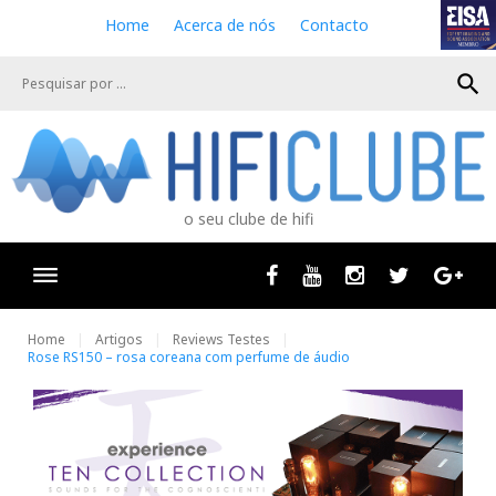
S
Home
Acerca de nós
Contacto
k
i
search
p
t
o
c
o
n
o seu clube de hifi
t
e
n
Facebook
Youtube
Instagram
Twitter
Goog
t
Home
Artigos
Reviews Testes
Rose RS150 – rosa coreana com perfume de áudio