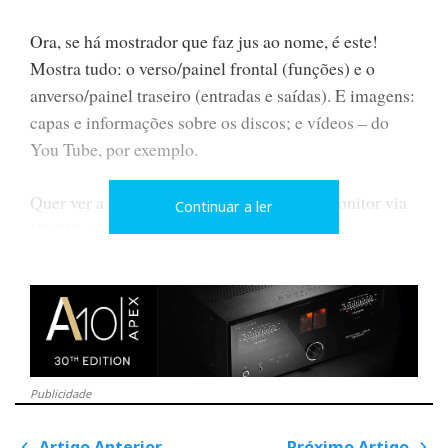
Ora, se há mostrador que faz jus ao nome, é este!
Mostra tudo: o verso/painel frontal (funções) e o
anverso/painel traseiro (entradas e saídas). E imagens:
capas e informações sobre os discos; e vídeos – do
You Tube, por exemplo.
Quer ver a imagem maior? Ligue-o a um monitor via
Continuar a ler
HDMI. Ou à sua SmartTV via HDMI/ARC para ouvir
o som pelo seu sistema.
Nota: não experimentei esta
opção, pois dediquei-me a explorar as virtudes
audiófilas, que são muitas.
Modo de Utilizar: vá pelos seus dedos…
Publicidade
Artigo Anterior
Próximo Artigo