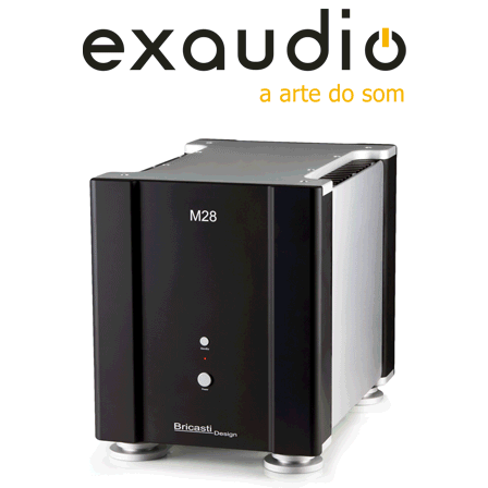
Soulution 720 - controlo de volume: o melhor dois mundos
Embora disponha, claro, de saídas balanceadas, com a
vantagem da comutação de terra (
ground lif
t), que
isola o terminal do circuito áudio, eliminando
eventuais situações de loop com o consequente ruído
(
hum
). Nestes casos de pseudobalanceamento, tal
como sucede, aliás, com o McIntosh2200 (a válvulas),