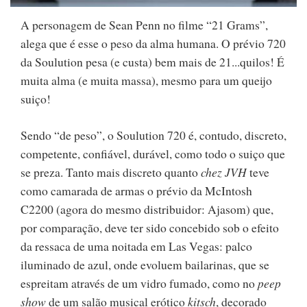
A personagem de Sean Penn no filme “21 Grams”,
alega que é esse o peso da alma humana. O prévio 720
da Soulution pesa (e custa) bem mais de 21...quilos! É
muita alma (e muita massa), mesmo para um queijo
suiço!
Sendo “de peso”, o Soulution 720 é, contudo, discreto,
competente, confiável, durável, como todo o suiço que
se preza. Tanto mais discreto quanto
chez JVH
teve
como camarada de armas o prévio da McIntosh
C2200 (agora do mesmo distribuidor: Ajasom) que,
por comparação, deve ter sido concebido sob o efeito
da ressaca de uma noitada em Las Vegas: palco
iluminado de azul, onde evoluem bailarinas, que se
espreitam através de um vidro fumado, como no
peep
show
de um salão musical erótico
kitsch
, decorado