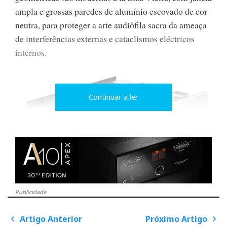
ampla e grossas paredes de alumínio escovado de cor
neutra, para proteger a arte audiófila sacra da ameaça
de interferências externas e cataclismos eléctricos
internos.
Continuar a ler
Soulution 720 _ sem tampa
Publicidade
Na porta-de-armas, os soldados suiços, que defendem
Artigo Anterior
Próximo Artigo
P
o