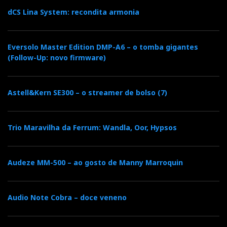
dCS Lina System: recondita armonia
A audição do Soulution 720 e a funcionalidade da
limitação da largura de banda passante proporcionou-
Eversolo Master Edition DMP-A6 – o tomba gigantes
me uma experiência muito interessante.
(Follow-Up: novo firmware)
Está cientificamente provado que nós, humanos, não
Astell&Kern SE300 – o streamer de bolso (7)
temos capacidade auditiva além da banda áudio (20-
20kHz) e, mesmo assim, dependendo da idade e do
Trio Maravilha da Ferrum: Wandla, Oor, Hypsos
mau uso, com algum optimismo, pois o normal seria
40Hz-16kHz.
Audeze MM-500 – ao gosto de Manny Marroquin
Assim sendo, o facto de a largura de banda do 720 se
Audio Note Cobra – doce veneno
situar nos Mhz só poderia interessar aos morcegos.
Limitar a largura de banda aos 20kHz (Low), 200kHz