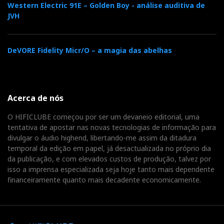
(Mid) ou 1Mhz (High) seria, neste contexto
Western Electric 91E – Golden Boy - análise auditiva de
fisiológico, igual ao litro. Pois, olhem que não.
JVH
Confrontado com a realidade, chamei uma
testemunha mais jovem para ter a certeza que o meu
DeVORE Fidelity Micr/O – a magia das abelhas
cérebro não estava a ouvir coisas que os ouvidos já
não podiam ouvir. E ela confirmou a minha análise.
Acerca de nós
De tal modo, que a posição
Low
só lá parece estar
to
O HIFICLUBE começou por ser um devaneio editorial, uma
prove a point
: para nos provar que a largura de banda
tentativa de apostar nas novas tecnologias de informação para
é assaz importante. O palco sonoro comprime-se e o
divulgar o áudio highend, libertando-me assim da ditadura
“ar” torna-se rarefeito. Os músicos parecem estar mais
temporal da edição em papel, já desactualizada no próprio dia
da publicação, e com elevados custos de produção, talvez por
próximos e presentes, mas surgem contidos num
isso a imprensa especializada seja hoje tanto mais dependente
“colete de forças ”.
financeiramente quanto mais decadente economicamente.
A diferença entre
Mid
e
High
já não é tão fácil de