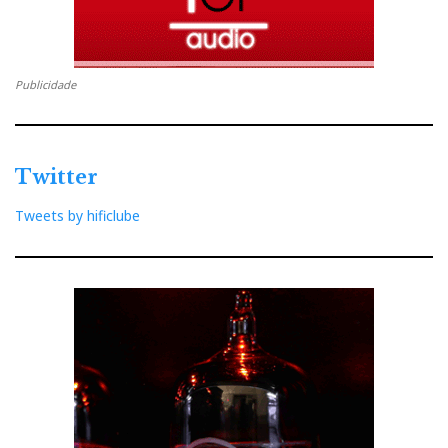
Publicidade
Twitter
Tweets by hificlube
Análise espectral de um ficheiro HD Tracks a 192kHz
Então, estes suiços, dão-se ao trabalho de conceber
um prévio com uma largura de banda na casa dos Mhz
para depois nos deixarem “apertar-lhe as
goelas”?!...Querem saber porquê? Tem a ver com as
idiossincrasias das fontes digitais.