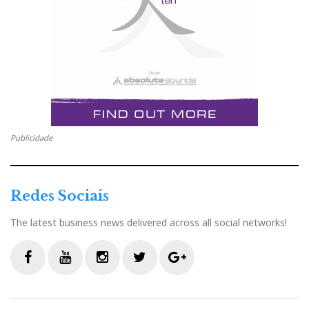
Publicidade
Redes Sociais
The latest business news delivered across all social networks!
F
Y
I
T
G
a
o
n
w
o