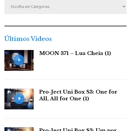
a
t
e
g
o
r
Últimos Videos
i
a
MOON 371 – Lua Cheia (1)
s
Pro-Ject Uni Box S3: One for
All, All for One (1)
Pro-Ject Uni Box S3: Um por