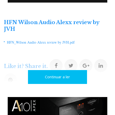
HFN Wilson Audio Alexx review by
JVH
HFN_Wilson Audio Alexx review by JVH.pdf
F
T
G
L
Like it? Share it.
Continuar a ler
a
w
o
i
P
c
i
o
n
i
e
t
g
k
n