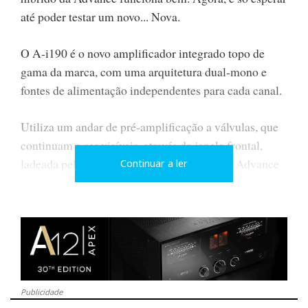
até poder testar um novo... Nova.
O A-i190 é o novo amplificador integrado topo de
gama da marca, com uma arquitetura dual-mono e
fontes de alimentação independentes para cada canal.
Utiliza um andar de pré-amplificação a válvulas, que
continuam a ser visíveis, através da janela frontal,
ladeada pelos característicos VUímetros da Advance
Continuar a ler
Paris.
Publicidade