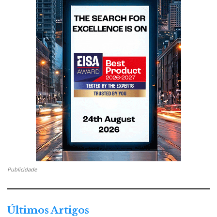
um sistema tudo-em-um, que combina amplificação,
DAC e funcionalidades de streaming num único
chassis compacto em alumínio CNC. Só precisa de
um par de colunas.
Equipado com um DAC AK4493, oferece uma relação
sinal/ruído de ≥109 dB e uma distorção harmónica
total de apenas 0,0037%. A amplificação em Classe D
fornece 60 W por canal a 8 Ω e 110 W a 4 Ω. O
dispositivo integra um ecrã tátil de 5,5 polegadas e
suporta plataformas como TIDAL, Qobuz, Amazon
Music, Roon Ready e TIDAL Connect. E ainda
correção de salas.
Publicidade
Está disponível em duas versões: uma
standard
e
outra com leitor de CD incorporado.
Últimos Artigos