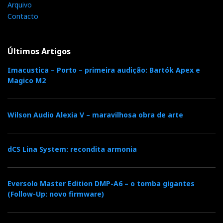
Arquivo
Contacto
Últimos Artigos
Imacustica – Porto – primeira audição: Bartók Apex e
Magico M2
Wilson Audio Alexia V – maravilhosa obra de arte
Sonoro Stream - Elite - Relax, para ouvir no quarto
O que mais encantou o Pedro Henriques no stand da
dCS Lina System: recondita armonia
Sonoro foi o bar, montado com grande estilo no MOC
durante o High End 2025: um cenário decorativo
Eversolo Master Edition DMP-A6 – o tomba gigantes
cuidadosamente planeado para destacar a filosofia de
(Follow-Up: novo firmware)
integração da marca entre som, ‘design’ e estilo de
vida (doméstico e profissional)