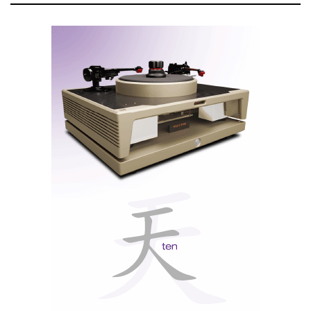
Credille, para responder a necessidades específicas da
Sasha DAW.
BOA EDUCAÇÃO
Na parte de trás, o pórtico
reflex
está agora colocado