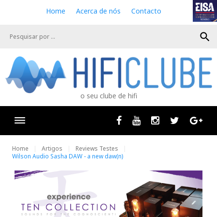
S
Home
Acerca de nós
Contacto
k
i
search
p
t
o
c
o
n
o seu clube de hifi
t
e
n
Facebook
Youtube
Instagram
Twitter
Goog
t
Home
Artigos
Reviews Testes
Wilson Audio Sasha DAW - a new daw(n)