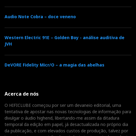
dos anos 40 e algumas jóias mais modernas,
interpretadas por Jimmy Heath, Wynton Marsalis e
Audio Note Cobra – doce veneno
Andra Day (a Sasha DAW mostra bem o poder das
suas cordas vocais em ‘Standing Up For Something’,
Western Electric 91E – Golden Boy - análise auditiva de
nomeada para o Oscar de Melhor Canção).
JVH
DREAM TEAM
DeVORE Fidelity Micr/O – a magia das abelhas
Contudo, a
pièce de résistance
é a leitura de tirar o
fôlego que Jussie Smollet faz do poema de 1935,
Let
America Be America Again,
de Langston Hughes
–
Acerca de nós
um retrato comovente da vida dos negros no EUA, que
traz à colação o sonho dos ‘Pais Fundadores’ de
O HIFICLUBE começou por ser um devaneio editorial, uma
liberdade e igualdade para todos. ‘
Let it be the dream
tentativa de apostar nas novas tecnologias de informação para
divulgar o áudio highend, libertando-me assim da ditadura
it used to be’
(Deixem que volte a ser o sonho que
temporal da edição em papel, já desactualizada no próprio dia
outrora foi).
da publicação, e com elevados custos de produção, talvez por