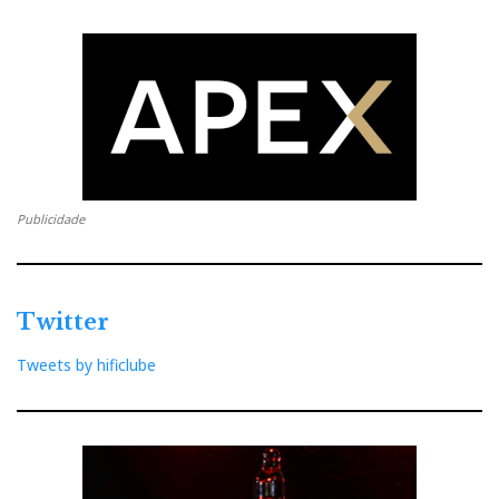
Entendo que a mera sugestão de que é preciso investir
tanto nos cabos como nas colunas pode soar absurdo
para muitos. E contudo, os Opus II operaram o
milagre que eu procurava. A Sasha DAW cantava
agora como as noivas nos primeiros dias de felicidade
conjugal.
Publicidade
Twitter
Tweets by hificlube