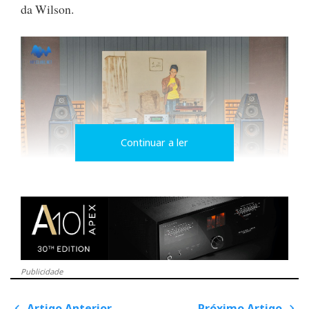
da Wilson.
Continuar a ler
O EFEITO CASCATA
Publicidade
É, pois, tentador pensar na Sasha DAW como uma
Artigo Anterior
Próximo Artigo