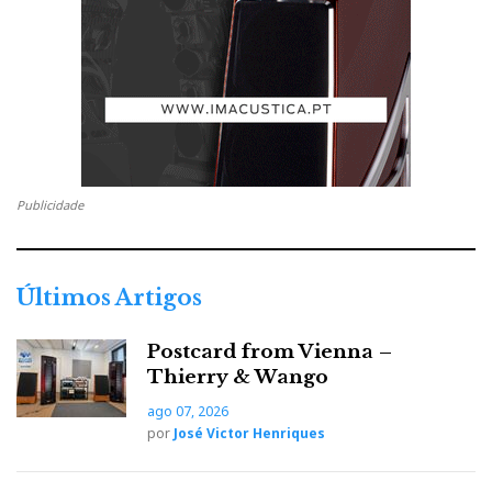
Ghilles, vermelho Imola, azul Bugatti, branco Biarritz
e amarelo Fly. Qualquer outra cor fora de catálogo, ou
por encomenda, implica um suplemento de 10%.
Publicidade
Últimos Artigos
Postcard from Vienna –
Thierry & Wango
ago 07, 2026
por
José Victor Henriques
PASSO A PASSO