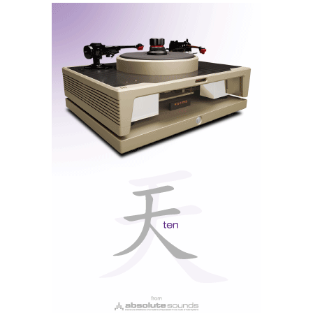
downsampling
para DSD256). E ainda ficheiros
PCM384 kHz /24 bit. Mas o LED nunca muda de cor,
ao contrário de outros DACs em que o LED muda de
cor consoante o formato ou a resolução do ficheiro.
O Player não tem um modo de volume fixo. O controlo
de volume faz-se por
software
(na aplicação ou no
Roon) e pode, por isso, alimentar diretamente colunas
ativas ou um amplificador de potência.
Contudo, a própria Nagra diz que o Player soa melhor
com o volume no máximo, pois foi concebido
prioritariamente para trabalhar com um pré-
amplificador associado ou com um amplificador
integrado. Neste caso, deve ter o cuidado de regular o
volume no pré-amplificador, não no DAC.