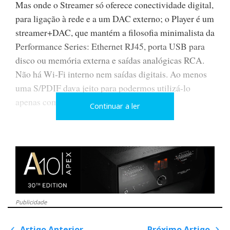
Mas onde o Streamer só oferece conectividade digital,
para ligação à rede e a um DAC externo; o Player é um
streamer+DAC, que mantém a filosofia minimalista da
Performance Series: Ethernet RJ45, porta USB para
disco ou memória externa e saídas analógicas RCA.
Não há Wi-Fi interno nem saídas digitais. Ao menos
uma S/PDIF dava jeito para podermos utilizá-lo
apenas como
streamer.
Continuar a ler
O Player liga-se à rede por cabo Ethernet. Só. O
controlo faz-se através do telemóvel ou
tablet
na
mesma rede doméstica. Para alguns, essa austeridade
será uma virtude. Para outros, será uma limitação,
sobretudo para quem valoriza a flexibilidade.
Publicidade
O Streamer é aconselhado para quem já possui um
DAC Nagra (via Nagra Link) ou outro de igual
Artigo Anterior
Próximo Artigo