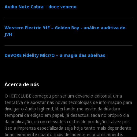
Audio Note Cobra – doce veneno
luz das suas emoções.
Nagra Compact Player
: 6.500 €
Western Electric 91E – Golden Boy - análise auditiva de
JVH
Nagra Compact PSU: 3.950 €
Nagra Compact VSF (base): 1.495 €
DeVORE Fidelity Micr/O – a magia das abelhas
Distribuidor:
AJASOM
Acerca de nós
O HIFICLUBE começou por ser um devaneio editorial, uma
tentativa de apostar nas novas tecnologias de informação para
Distribuidor
divulgar o áudio highend, libertando-me assim da ditadura
Relacionado : Ajasom
temporal da edição em papel, já desactualizada no próprio dia
da publicação, e com elevados custos de produção, talvez por
Fazemos cinema! À sua medida...
isso a imprensa especializada seja hoje tanto mais dependente
financeiramente quanto mais decadente economicamente.