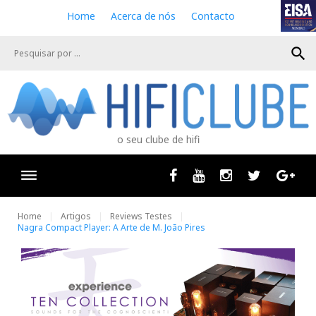
S
Home
Acerca de nós
Contacto
k
i
search
p
t
o
c
o
n
o seu clube de hifi
t
e
n
Facebook
Youtube
Instagram
Twitter
Goog
t
Home
Artigos
Reviews Testes
Nagra Compact Player: A Arte de M. João Pires